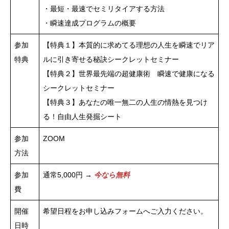
・最短・最速でセミリタイアする方法
・瞬速達成プログラムの概要
参加
【特典１】本質的に求めてる理想の人生を瞬速でリア
特典
ルに引き寄せる秘訣シークレットセミナー
【特典２】世界最先端の超健康術 瞬速で健康になる
シークレットセミナー
【特典３】あなたの唯一無二の人生の情熱を見つけ
る！自由人生発掘シート
参加
ZOOM
方法
参加
通常5,000円 →
今なら無料
費
開催
希望日程をお申し込みフォームへご入力ください。
日時