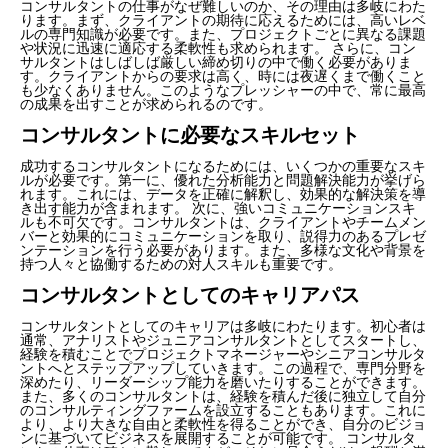
コンサルタントの仕事がなぜ難しいのか、その理由は多岐にわた
ります。まず、クライアントの期待に応えるためには、高いレベ
ルの専門知識が必要です。また、プロジェクトごとに異なる課題
や状況に迅速に適応する柔軟性も求められます。 さらに、コン
サルタントはしばしば厳しい締め切りの中で働く必要がありま
す。クライアントからの要求は高く、時には夜遅くまで働くこと
も少なくありません。このようなプレッシャーの中で、常に最高
の成果を出すことが求められるのです。
コンサルタントに必要なスキルセット
成功するコンサルタントになるためには、いくつかの重要なスキ
ルが必要です。第一に、優れた分析能力と問題解決能力が挙げら
れます。これには、データを正確に解釈し、効果的な解決策を導
き出す能力が含まれます。 次に、強いコミュニケーションスキ
ルも不可欠です。コンサルタントは、クライアントやチームメン
バーと効果的にコミュニケーションを取り、説得力のあるプレゼ
ンテーションを行う必要があります。また、多様な文化や背景を
持つ人々と協働するための対人スキルも重要です。
コンサルタントとしてのキャリアパス
コンサルタントとしてのキャリアは多岐にわたります。初心者は
通常、アナリストやジュニアコンサルタントとしてスタートし、
経験を積むことでプロジェクトマネージャーやシニアコンサルタ
ントへとステップアップしていきます。この過程で、専門分野を
深めたり、リーダーシップ能力を磨いたりすることができます。
また、多くのコンサルタントは、経験を積んだ後に独立して自分
のコンサルティングファームを設立することもあります。これに
より、より大きな自由と柔軟性を得ることができ、自分のビジョ
ンに基づいてビジネスを展開することが可能です。 コンサルタ