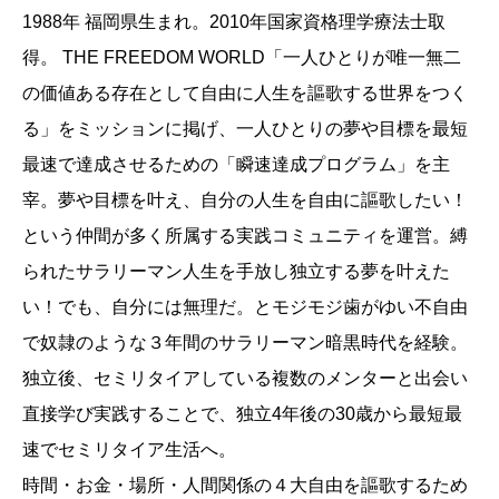
1988年 福岡県生まれ。2010年国家資格理学療法士取
得。 THE FREEDOM WORLD「一人ひとりが唯一無二
の価値ある存在として自由に人生を謳歌する世界をつく
る」をミッションに掲げ、一人ひとりの夢や目標を最短
最速で達成させるための「瞬速達成プログラム」を主
宰。夢や目標を叶え、自分の人生を自由に謳歌したい！
という仲間が多く所属する実践コミュニティを運営。縛
られたサラリーマン人生を手放し独立する夢を叶えた
い！でも、自分には無理だ。とモジモジ歯がゆい不自由
で奴隷のような３年間のサラリーマン暗黒時代を経験。
独立後、セミリタイアしている複数のメンターと出会い
直接学び実践することで、独立4年後の30歳から最短最
速でセミリタイア生活へ。
時間・お金・場所・人間関係の４大自由を謳歌するため