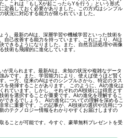
た。これは「もしXが起こったらYを行う」という形式
に定義しておく必要がありました。この方式はシンプル
の状況に対応する能力が限られていました。
ょう。最新のAIは、深層学習や機械学習といった技術を
、自己改善する能力を持っています。これにより、AIは
決できるようになりました。また、自然言語処理や画像
る技術も飛躍的に進化しています。
違いが見られます。最新AIは、未知の状況や複雑なデータ
強みです。また、学習能力により、使えば使うほど賢く
す。一方、従来のAIはそのシンプルさから、特定のタス
スを発揮することがあります。 このように、AIの進化は
くれています。しかし、それぞれのAI技術には得意とす
技術を選択することが重要です。AIの進化を理解するこ
ができるでしょう。 AIの進化についての理解を深めるこ
非常に重要です。この記事が、AI技術の選択や活用につ
新のテクノロジー情報をわかりやすくお届けしますの
取ることが可能です。今すぐ、豪華無料プレゼントを受