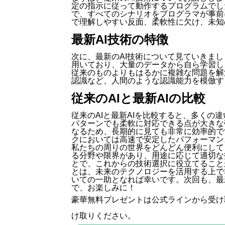
定の指示に従って動作するプログラムでし
で、すべてのシナリオをプログラマが事前
で理解しやすい反面、柔軟性に欠け、未知
最新AI技術の特徴
次に、最新のAI技術について見ていきまし
用いており、大量のデータから自ら学習し
従来のものよりもはるかに複雑な問題を解
認識など、人間のような認識能力を模倣す
従来のAIと最新AIの比較
従来のAIと最新AIを比較すると、多くの
パターンでも柔軟に対応できる点が大きな
なるため、長期的に見ても非常に効率的で
クにおいては高速で安定したパフォーマン
私たちの周りの世界をどんどん便利にして
る分野や限界があり、用途に応じて適切な
とで、これからの技術選択に役立てること
とは、未来のテクノロジーを活用する上で
いての一助となれば幸いです。次回も、最
で、お楽しみに！
豪華無料プレゼントは
公式ライン
から受け
け取りください。