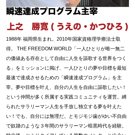
1988年 福岡県生まれ。2010年国家資格理学療法士取
得。 THE FREEDOM WORLD「一人ひとりが唯一無二
の価値ある存在として自由に人生を謳歌する世界をつく
る」をミッションに掲げ、一人ひとりの夢や目標を最短
最速で達成させるための「瞬速達成プログラム」を主
宰。夢や目標を叶え、自分の人生を自由に謳歌したい！
という仲間が多く所属する実践コミュニティを運営。縛
られたサラリーマン人生を手放し独立する夢を叶えた
い！でも、自分には無理だ。とモジモジ歯がゆい不自由
で奴隷のような３年間のサラリーマン暗黒時代を経験。