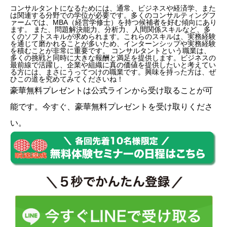
コンサルタントになるためには、通常、ビジネスや経済学、また
は関連する分野での学位が必要です。多くのコンサルティングフ
ァームでは、MBA（経営学修士）を持つ候補者を好む傾向にあり
ます。 また、問題解決能力、分析力、人間関係スキルなど、多
くのソフトスキルが求められます。これらのスキルは、実務経験
を通じて磨かれることが多いため、インターンシップや実務経験
を積むことが非常に重要です。 コンサルタントという職業は、
多くの挑戦と同時に大きな報酬と満足を提供します。ビジネスの
最前線で活躍し、企業や組織に真の価値を提供したいと考えてい
る方には、まさにうってつけの職業です。興味を持った方は、ぜ
ひこの道を究めてみてくださいね！
豪華無料プレゼントは
公式ライン
から受け取ることが可
能です。今すぐ、豪華無料プレゼントを受け取りくださ
い。