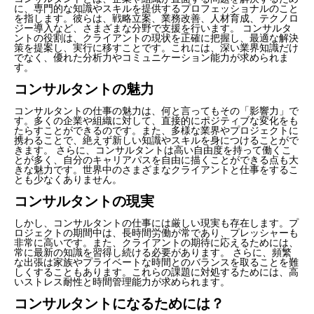
に、専門的な知識やスキルを提供するプロフェッショナルのこと
を指します。彼らは、戦略立案、業務改善、人材育成、テクノロ
ジー導入など、さまざまな分野で支援を行います。 コンサルタ
ントの役割は、クライアントの現状を正確に把握し、最適な解決
策を提案し、実行に移すことです。これには、深い業界知識だけ
でなく、優れた分析力やコミュニケーション能力が求められま
す。
コンサルタントの魅力
コンサルタントの仕事の魅力は、何と言ってもその「影響力」で
す。多くの企業や組織に対して、直接的にポジティブな変化をも
たらすことができるのです。また、多様な業界やプロジェクトに
携わることで、絶えず新しい知識やスキルを身につけることがで
きます。 さらに、コンサルタントは高い自由度を持って働くこ
とが多く、自分のキャリアパスを自由に描くことができる点も大
きな魅力です。世界中のさまざまなクライアントと仕事をするこ
とも少なくありません。
コンサルタントの現実
しかし、コンサルタントの仕事には厳しい現実も存在します。プ
ロジェクトの期間中は、長時間労働が常であり、プレッシャーも
非常に高いです。また、クライアントの期待に応えるためには、
常に最新の知識を習得し続ける必要があります。 さらに、頻繁
な出張は家族やプライベートな時間とのバランスを取ることを難
しくすることもあります。これらの課題に対処するためには、高
いストレス耐性と時間管理能力が求められます。
コンサルタントになるためには？