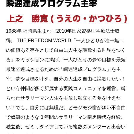
1988年 福岡県生まれ。2010年国家資格理学療法士取
得。 THE FREEDOM WORLD「一人ひとりが唯一無二
の価値ある存在として自由に人生を謳歌する世界をつく
る」をミッションに掲げ、一人ひとりの夢や目標を最短
最速で達成させるための「瞬速達成プログラム」を主
宰。夢や目標を叶え、自分の人生を自由に謳歌したい！
という仲間が多く所属する実践コミュニティを運営。縛
られたサラリーマン人生を手放し独立する夢を叶えた
い！でも、自分には無理だ。とモジモジ歯がゆい不自由
で奴隷のような３年間のサラリーマン暗黒時代を経験。
独立後、セミリタイアしている複数のメンターと出会い