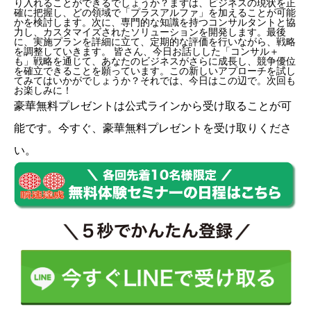
り入れることができるでしょうか？まずは、ビジネスの現状を正
確に把握し、どの領域で「プラスアルファ」を加えることが可能
かを検討します。次に、専門的な知識を持つコンサルタントと協
力し、カスタマイズされたソリューションを開発します。最後
に、実施プランを詳細に立て、定期的な評価を行いながら、戦略
を調整していきます。 皆さん、今日お話しした「コンサル＋
も」戦略を通じて、あなたのビジネスがさらに成長し、競争優位
を確立できることを願っています。この新しいアプローチを試し
てみてはいかがでしょうか？それでは、今日はこの辺で。次回も
お楽しみに！
豪華無料プレゼントは
公式ライン
から受け取ることが可
能です。今すぐ、豪華無料プレゼントを受け取りくださ
い。