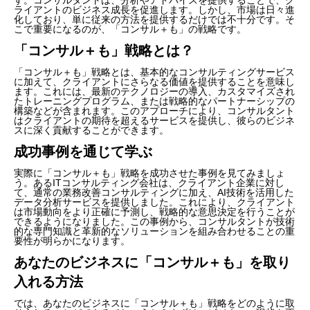
ライアントのビジネス成長を促進します。しかし、市場は日々進
化しており、単に従来の方法を提供するだけでは不十分です。そ
こで重要になるのが、「コンサル＋も」の戦略です。
「コンサル＋も」戦略とは？
「コンサル＋も」戦略とは、基本的なコンサルティングサービス
に加えて、クライアントにさらなる価値を提供することを意味し
ます。これには、最新のテクノロジーの導入、カスタマイズされ
たトレーニングプログラム、または戦略的なパートナーシップの
構築などが含まれます。このアプローチにより、コンサルタント
はクライアントの期待を超えるサービスを提供し、彼らのビジネ
スに深く貢献することができます。
成功事例を通じて学ぶ
実際に「コンサル＋も」戦略を成功させた事例を見てみましょ
う。あるITコンサルティング会社は、クライアント企業に対し
て、通常の業務改善コンサルティングに加え、AI技術を活用した
データ分析サービスを提供しました。これにより、クライアント
は市場動向をより正確に予測し、戦略的な意思決定を行うことが
できるようになりました。この事例から、コンサルタントが技術
的な専門知識と革新的なソリューションを組み合わせることの重
要性が明らかになります。
あなたのビジネスに「コンサル＋も」を取り
入れる方法
では、あなたのビジネスに「コンサル＋も」戦略をどのように取