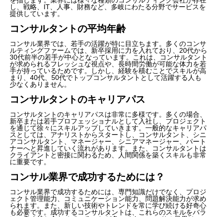
し、戦略、IT、人事、財務など、多岐にわたる分野でサービスを
提供しています。
コンサルタントの平均年齢
コンサル業界では、若手の活躍が特に目立ちます。多くのコンサ
ルティングファームでは、新卒採用に力を入れており、20代から
30代前半の若手が中心となっています。これは、コンサルタント
が求められるフレッシュな視点や、長時間労働が可能な体力を若
手が持っているためです。しかし、経験を積むことでスキルが高
まり、40代、50代でトップコンサルタントとして活躍する人も
少なくありません。
コンサルタントのキャリアパス
コンサルタントのキャリアパスは非常に多様です。多くの場合、
新卒または若手プロフェッショナルとして入社し、プロジェクト
を通じて徐々にスキルアップしていきます。一般的なキャリアパ
スとしては、アナリストからスタートし、コンサルタント、シニ
アコンサルタント、マネージャー、シニアマネージャー、パート
ナーへと昇進していく流れがあります。また、コンサルタントは
クライアントと密接に関わるため、人間関係を築くスキルも非常
に重要です。
コンサル業界で成功するためには？
コンサル業界で成功するためには、専門知識だけでなく、プロジ
ェクト管理能力、コミュニケーション能力、問題解決能力が求め
られます。また、新しい技術やトレンドを常に学び続ける好奇心
も必要です。成功するコンサルタントは、これらのスキルをバラ