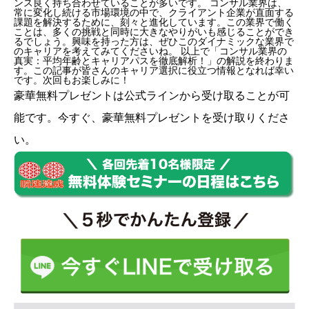
ンス良く持ち合わせていることが多いです。 コンサル業界は、
常に変化し続ける市場環境の中で、クライアント企業が直面する
課題を解決するために、刻々と進化しています。この業界で働く
ことは、多くの挑戦と同時に大きなやりがいも感じることができ
るでしょう。興味を持った方は、ぜひこのダイナミックな業界で
のキャリアを考えてみてくださいね。 以上で「コンサル業界の
真実：平均年齢とキャリアパスを徹底解析！」の解説を終わりま
す。この記事が皆さんのキャリア選択に役立つ情報となれば幸い
です。次回もお楽しみに！
豪華無料プレゼントは
公式ライン
から受け取ることが可
能です。今すぐ、豪華無料プレゼントを受け取りくださ
い。