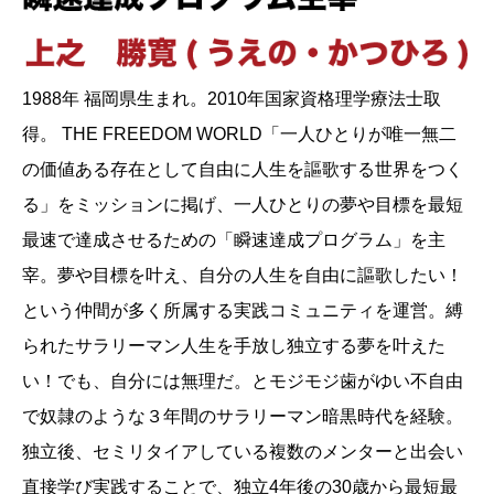
1988年 福岡県生まれ。2010年国家資格理学療法士取
得。 THE FREEDOM WORLD「一人ひとりが唯一無二
の価値ある存在として自由に人生を謳歌する世界をつく
る」をミッションに掲げ、一人ひとりの夢や目標を最短
最速で達成させるための「瞬速達成プログラム」を主
宰。夢や目標を叶え、自分の人生を自由に謳歌したい！
という仲間が多く所属する実践コミュニティを運営。縛
られたサラリーマン人生を手放し独立する夢を叶えた
い！でも、自分には無理だ。とモジモジ歯がゆい不自由
で奴隷のような３年間のサラリーマン暗黒時代を経験。
独立後、セミリタイアしている複数のメンターと出会い
直接学び実践することで、独立4年後の30歳から最短最