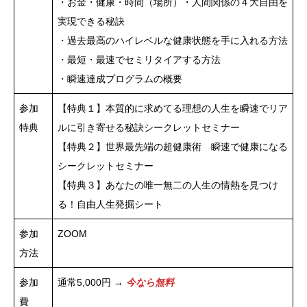
・お金・健康・時間（場所）・人間関係の４大自由を
実現できる秘訣
・過去最高のハイレベルな健康状態を手に入れる方法
・最短・最速でセミリタイアする方法
・瞬速達成プログラムの概要
参加
【特典１】本質的に求めてる理想の人生を瞬速でリア
特典
ルに引き寄せる秘訣シークレットセミナー
【特典２】世界最先端の超健康術 瞬速で健康になる
シークレットセミナー
【特典３】あなたの唯一無二の人生の情熱を見つけ
る！自由人生発掘シート
参加
ZOOM
方法
参加
通常5,000円 →
今なら無料
費