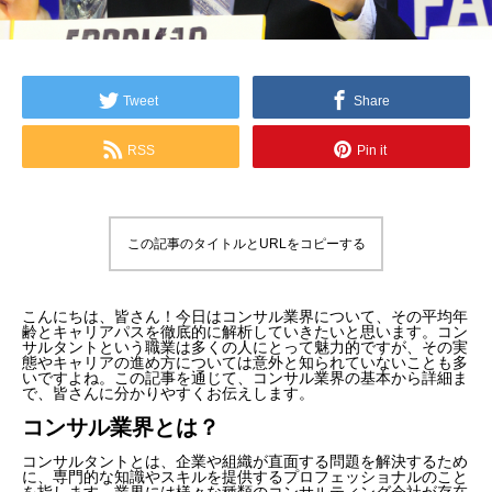
Tweet
Share
RSS
Pin it
この記事のタイトルとURLをコピーする
こんにちは、皆さん！今日はコンサル業界について、その平均年
齢とキャリアパスを徹底的に解析していきたいと思います。コン
サルタントという職業は多くの人にとって魅力的ですが、その実
態やキャリアの進め方については意外と知られていないことも多
いですよね。この記事を通じて、コンサル業界の基本から詳細ま
で、皆さんに分かりやすくお伝えします。
コンサル業界とは？
コンサルタントとは、企業や組織が直面する問題を解決するため
に、専門的な知識やスキルを提供するプロフェッショナルのこと
を指します。業界には様々な種類のコンサルティング会社が存在