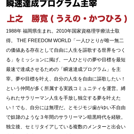
1988年 福岡県生まれ。2010年国家資格理学療法士取
得。 THE FREEDOM WORLD「一人ひとりが唯一無二
の価値ある存在として自由に人生を謳歌する世界をつく
る」をミッションに掲げ、一人ひとりの夢や目標を最短
最速で達成させるための「瞬速達成プログラム」を主
宰。夢や目標を叶え、自分の人生を自由に謳歌したい！
という仲間が多く所属する実践コミュニティを運営。縛
られたサラリーマン人生を手放し独立する夢を叶えた
い！でも、自分には無理だ。とモジモジ歯がゆい不自由
で奴隷のような３年間のサラリーマン暗黒時代を経験。
独立後、セミリタイアしている複数のメンターと出会い