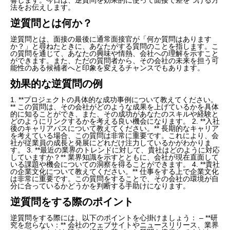
法をお伝えします。
逆質問とは何か？
逆質問とは、面接の最後に通常面接官が「何か質問はあります
か？」と尋ねたときに、あなたがする質問のことを指します。こ
の質問を通じて、あなたの興味や情熱、会社への理解を示すこと
ができます。また、ただの質問者から、その会社の未来を担う可
能性のある候補者へと印象を変えるチャンスでもあります。
効果的な逆質問の例
1. **プロジェクトの具体的な成功事例について教えてください。
** この質問は、その会社がどのような成果を上げているかを具体
的に知ることができ、また、その成功があなたのスキルや経験と
どのようにリンクするかを考える良い機会になります。 2. **入社
後のキャリアパスについて教えてください。** 長期的なキャリア
を考えている場合、この質問は非常に重要です。これにより、会
社が従業員の成長と発展にどれだけ注力しているかがわかりま
す。 3. **最近の業界のトレンドに対して、貴社はどのように対応
していますか？** 業界知識を示すとともに、会社が現在直面して
いる課題や機会についての洞察を得ることができます。 4. **貴社
の企業文化について教えてください。** 仕事をする上で企業文化
は非常に重要です。この質問をすることで、その会社の環境が自
分に合っているかどうかを判断する手助けになります。
逆質問をする際のポイント
逆質問をする際には、以下のポイントを心掛けましょう： – **研
究を怠らない：** 会社のウェブサイトやニュースリリース、業界