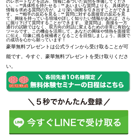
のレポートなどを読み、情報に基づいた質問を準備してくださ
い。 – **具体性を持たせる：** あいまいな質問よりも、具体的な
情報を求める質問の方が、より深い洞察を引き出すことができま
す。 – **相手の反応を見る：** 質問に対する面接官の反応を見
て、興味を持っている領域や詳しく知りたい情報があれば、さら
に掘り下げて質問することができます。 逆質問は、面接を一方
通行の試験ではなく、双方向の対話に変えるための非常に有効な
ツールです。この機会を活用して、あなたの興味や情熱を面接官
に伝え、印象に残る候補者となることを目指しましょう。面接で
の成功を心から願っています！
豪華無料プレゼントは
公式ライン
から受け取ることが可
能です。今すぐ、豪華無料プレゼントを受け取りくださ
い。