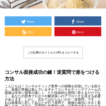
Tweet
Share
RSS
Pin it
この記事のタイトルとURLをコピーする
コンサル面接成功の鍵！逆質問で差をつける
方法
こんにちは！コンサルティング業界への就職を目指している皆さ
ん、面接の準備は進んでいますか？コンサルティングファームの
面接は非常に競争が激しく、ただ技術的な質問に答えるだけでな
く、あなたの思考プロセスや解決策へのアプローチを見せる必要
があります。しかし、忘れてはならないのが「逆質問」です。こ
れは面接官に対してあなたが行う質問で、面接の成功に大きく影
響します。今日は、逆質問を効果的に使って面接で差をつける方