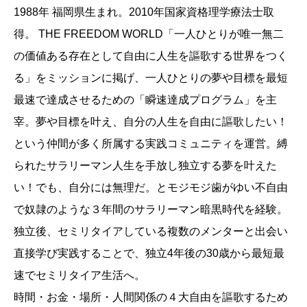
1988年 福岡県生まれ。2010年国家資格理学療法士取
得。 THE FREEDOM WORLD「一人ひとりが唯一無二
の価値ある存在として自由に人生を謳歌する世界をつく
る」をミッションに掲げ、一人ひとりの夢や目標を最短
最速で達成させるための「瞬速達成プログラム」を主
宰。夢や目標を叶え、自分の人生を自由に謳歌したい！
という仲間が多く所属する実践コミュニティを運営。縛
られたサラリーマン人生を手放し独立する夢を叶えた
い！でも、自分には無理だ。とモジモジ歯がゆい不自由
で奴隷のような３年間のサラリーマン暗黒時代を経験。
独立後、セミリタイアしている複数のメンターと出会い
直接学び実践することで、独立4年後の30歳から最短最
速でセミリタイア生活へ。
時間・お金・場所・人間関係の４大自由を謳歌するため