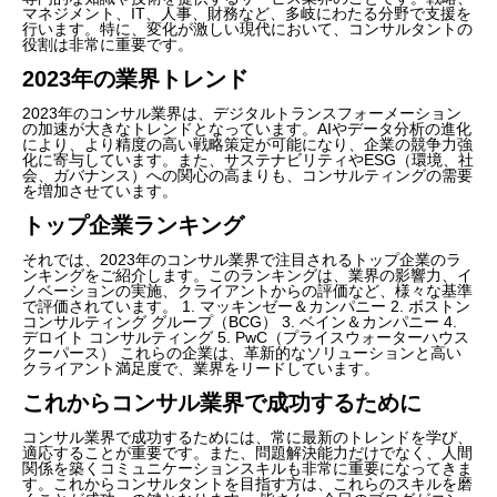
マネジメント、IT、人事、財務など、多岐にわたる分野で支援を
行います。特に、変化が激しい現代において、コンサルタントの
役割は非常に重要です。
2023年の業界トレンド
2023年のコンサル業界は、デジタルトランスフォーメーション
の加速が大きなトレンドとなっています。AIやデータ分析の進化
により、より精度の高い戦略策定が可能になり、企業の競争力強
化に寄与しています。また、サステナビリティやESG（環境、社
会、ガバナンス）への関心の高まりも、コンサルティングの需要
を増加させています。
トップ企業ランキング
それでは、2023年のコンサル業界で注目されるトップ企業のラ
ンキングをご紹介します。このランキングは、業界の影響力、イ
ノベーションの実施、クライアントからの評価など、様々な基準
で評価されています。 1. マッキンゼー＆カンパニー 2. ボストン
コンサルティング グループ（BCG） 3. ベイン＆カンパニー 4.
デロイト コンサルティング 5. PwC（プライスウォーターハウス
クーパース） これらの企業は、革新的なソリューションと高い
クライアント満足度で、業界をリードしています。
これからコンサル業界で成功するために
コンサル業界で成功するためには、常に最新のトレンドを学び、
適応することが重要です。また、問題解決能力だけでなく、人間
関係を築くコミュニケーションスキルも非常に重要になってきま
す。これからコンサルタントを目指す方は、これらのスキルを磨