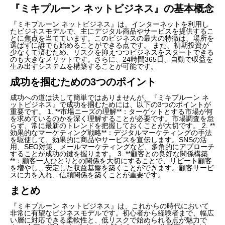
『ミキプルーン ネットビジネス』の基本概念
『ミキプルーン ネットビジネス』は、インターネットを利用し
たビジネスモデルで、主にデジタル商品やサービスを提供するこ
とに焦点を当てています。このビジネスの最大の特徴は、場所を
選ばずに誰でも始めることができる点です。 また、初期投資が
少なくて済むため、リスクを抑えつつビジネスをスタートできる
のも大きなメリットです。さらに、24時間365日、自動で収益を
生み出すシステムを構築することが可能です。
成功を掴むための3つのポイント
成功への道は決して簡単ではありませんが、『ミキプルーン ネ
ットビジネス』で成功を掴むためには、以下の3つのポイントが
重要です。 1. **市場ニーズの理解**：ターゲットとする市場が何
を求めているのかを深く理解することが必要です。市場調査を怠
らず、常に最新のトレンドを把握しておくことが大切です。 2. **
効果的なマーケティング戦略**：デジタルマーケティングの手法
を駆使して、効果的に商品やサービスを宣伝します。SNSの活
用、SEO対策、メールマーケティングなど、多角的にアプローチ
することが成功の鍵を握ります。 3. **顧客との良好な関係構築
**：顧客一人ひとりとの関係を大切にすることで、リピート顧客
を増やし、安定した収益基盤を築くことができます。顧客サービ
スに力を入れ、信頼関係を築くことが重要です。
まとめ
『ミキプルーン ネットビジネス』は、これからの時代において
非常に有望なビジネスモデルです。初心者から経験者まで、幅広
い層に対応できる柔軟性と、低リスクで始められる点が魅力で