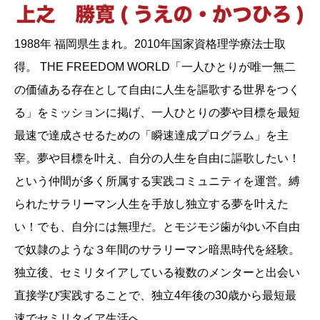
1988年 福岡県生まれ。2010年国家資格理学療法士取
得。 THE FREEDOM WORLD「一人ひとりが唯一無二
の価値ある存在として自由に人生を謳歌する世界をつく
る」をミッションに掲げ、一人ひとりの夢や目標を最短
最速で達成させるための「瞬速達成プログラム」を主
宰。夢や目標を叶え、自分の人生を自由に謳歌したい！
という仲間が多く所属する実践コミュニティを運営。縛
られたサラリーマン人生を手放し独立する夢を叶えた
い！でも、自分には無理だ。とモジモジ歯がゆい不自由
で奴隷のような３年間のサラリーマン暗黒時代を経験。
独立後、セミリタイアしている複数のメンターと出会い
直接学び実践することで、独立4年後の30歳から最短最
速でセミリタイア生活へ。