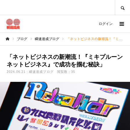
SEARCH
ログイン
ブログ
瞬速達成ブログ
「ネットビジネスの新潮流！『ミキプルーン ネットビジネス』で成功を掴む秘訣」
ホーム
「ネットビジネスの新潮流！『ミキプルーン
ネットビジネス』で成功を掴む秘訣」
2024.06.21
瞬速達成ブログ
閲覧数：35