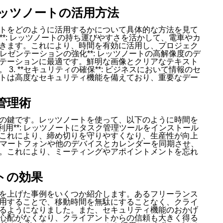
ッツノートの活用方法
トをどのように活用するかについて具体的な方法を見て
る**: レッツノートの持ち運びやすさを活かして、電車やカ
きます。これにより、時間を有効に活用し、プロジェク
プレゼンテーションの強化**: レッツノートの高解像度のデ
テーションに最適です。鮮明な画像とクリアなテキスト
. **セキュリティの確保**: ビジネスにおいて情報のセ
トは高度なセキュリティ機能を備えており、重要なデー
管理術
の鍵です。レッツノートを使って、以下のように時間を
の利用**: レッツノートにタスク管理ツールをインストール
これにより、締め切りを守りやすくなり、生産性が向上
*: スマートフォンや他のデバイスとカレンダーを同期させ、
。これにより、ミーティングやアポイントメントを忘れ
トの効果
を上げた事例をいくつか紹介します。あるフリーランス
用することで、移動時間を無駄にすることなく、クライ
るようになりました。また、セキュリティ機能のおかげ
心配がなくなり、クライアントからの信頼も大きく得る