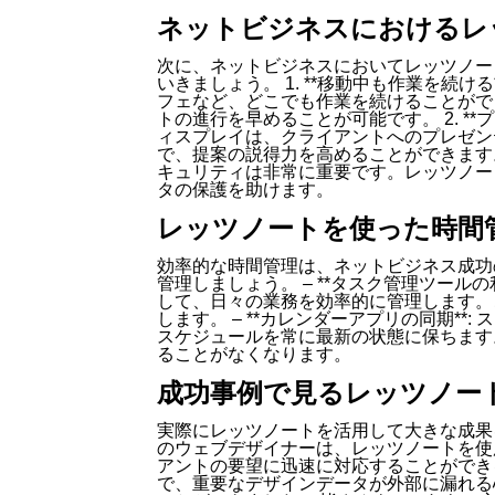
ネットビジネスにおけるレ
次に、ネットビジネスにおいてレッツノー
いきましょう。 1. **移動中も作業を続け
フェなど、どこでも作業を続けることがで
トの進行を早めることが可能です。 2. **
ィスプレイは、クライアントへのプレゼン
で、提案の説得力を高めることができます。 3
キュリティは非常に重要です。レッツノー
タの保護を助けます。
レッツノートを使った時間
効率的な時間管理は、ネットビジネス成功
管理しましょう。 – **タスク管理ツール
して、日々の業務を効率的に管理します。
します。 – **カレンダーアプリの同期*
スケジュールを常に最新の状態に保ちます
ることがなくなります。
成功事例で見るレッツノー
実際にレッツノートを活用して大きな成果
のウェブデザイナーは、レッツノートを使
アントの要望に迅速に対応することができ
で、重要なデザインデータが外部に漏れる