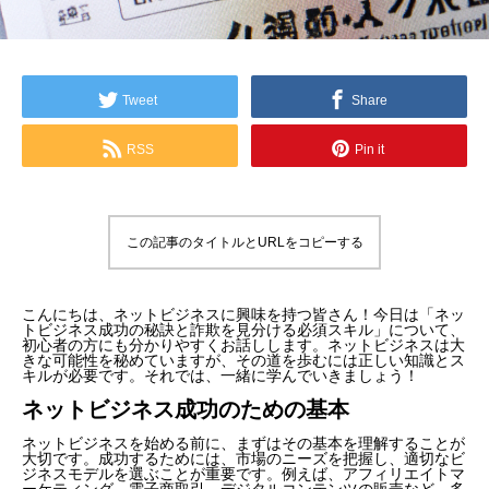
Tweet
Share
RSS
Pin it
この記事のタイトルとURLをコピーする
こんにちは、ネットビジネスに興味を持つ皆さん！今日は「ネッ
トビジネス成功の秘訣と詐欺を見分ける必須スキル」について、
初心者の方にも分かりやすくお話しします。ネットビジネスは大
きな可能性を秘めていますが、その道を歩むには正しい知識とス
キルが必要です。それでは、一緒に学んでいきましょう！
ネットビジネス成功のための基本
ネットビジネスを始める前に、まずはその基本を理解することが
大切です。成功するためには、市場のニーズを把握し、適切なビ
ジネスモデルを選ぶことが重要です。例えば、アフィリエイトマ
ーケティング、電子商取引、デジタルコンテンツの販売など、多