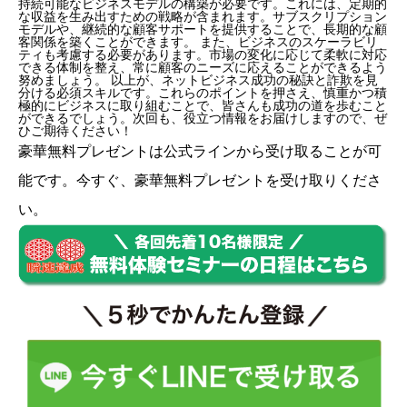
持続可能なビジネスモデルの構築が必要です。これには、定期的
な収益を生み出すための戦略が含まれます。サブスクリプション
モデルや、継続的な顧客サポートを提供することで、長期的な顧
客関係を築くことができます。 また、ビジネスのスケーラビリ
ティも考慮する必要があります。市場の変化に応じて柔軟に対応
できる体制を整え、常に顧客のニーズに応えることができるよう
努めましょう。 以上が、ネットビジネス成功の秘訣と詐欺を見
分ける必須スキルです。これらのポイントを押さえ、慎重かつ積
極的にビジネスに取り組むことで、皆さんも成功の道を歩むこと
ができるでしょう。次回も、役立つ情報をお届けしますので、ぜ
ひご期待ください！
豪華無料プレゼントは
公式ライン
から受け取ることが可
能です。今すぐ、豪華無料プレゼントを受け取りくださ
い。