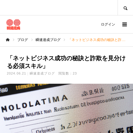
SEARCH
ログイン
ブログ
瞬速達成ブログ
「ネットビジネス成功の秘訣と詐欺を見分ける必須スキル」
ホーム
「ネットビジネス成功の秘訣と詐欺を見分け
る必須スキル」
2024.06.21
瞬速達成ブログ
閲覧数：23