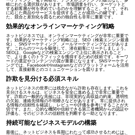
岐にわたる選択肢があります。 市場調査を行い、ターゲットと
する顧客層が何を求めているのかを理解すること。そして、それ
に応じた商品やサービスを提供することが成功への鍵です。ま
た、競合と差別化を図るための独自性も非常に重要です。
効果的なオンラインマーケティング戦略
ネットビジネスでは、オンラインマーケティングが非常に重要で
す。効果的なマーケティング戦略には、SEO（検索エンジン最適
化）、SNSマーケティング、メールマーケティングなどがありま
す。これらのツールを駆使して、潜在顧客にリーチしましょう。
SEOは、Googleなどの検索エンジンで上位に表示されること
で、より多くのトラフィックを獲得するための技術です。キーワ
ードの選定やコンテンツの質が重要になります。SNSマーケティ
ングでは、FacebookやInstagramなどのプラットフォームを活用
して、直接顧客とのコミュニケーションを図ります。
詐欺を見分ける必須スキル
ネットビジネスの世界には残念ながら詐欺も存在します。これを
見分けるスキルは、ビジネスを安全に進める上で非常に重要で
す。詐欺の一般的な兆候には、非現実的な高収益の約束、透明性
の欠如、連絡先情報の不明瞭さなどがあります。 常に提供され
る情報の信頼性を確認し、レビューや評価を参考にすることが大
切です。また、公的な機関や信頼できる第三者機関からの認証や
評価も、そのビジネスの信頼性を判断する一助となります。
持続可能なビジネスモデルの構築
最後に、ネットビジネスを長期にわたって成功させるためには、