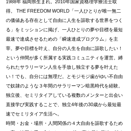
1988年 福岡県生まれ。2010年国家資格理学療法士取
得。 THE FREEDOM WORLD「一人ひとりが唯一無二
の価値ある存在として自由に人生を謳歌する世界をつく
る」をミッションに掲げ、一人ひとりの夢や目標を最短
最速で達成させるための「瞬速達成プログラム」を主
宰。夢や目標を叶え、自分の人生を自由に謳歌したい！
という仲間が多く所属する実践コミュニティを運営。縛
られたサラリーマン人生を手放し独立する夢を叶えた
い！でも、自分には無理だ。とモジモジ歯がゆい不自由
で奴隷のような３年間のサラリーマン暗黒時代を経験。
独立後、セミリタイアしている複数のメンターと出会い
直接学び実践することで、独立4年後の30歳から最短最
速でセミリタイア生活へ。
時間・お金・場所・人間関係の４大自由を謳歌するため