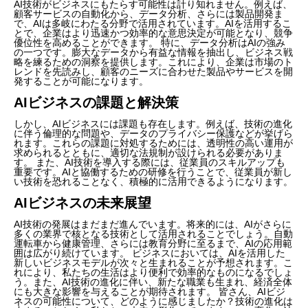
AI技術がビジネスにもたらす可能性は計り知れません。例えば、
顧客サービスの自動化から、データ分析、さらには製品開発ま
で、AIは多岐にわたる分野で活用されています。AIを活用するこ
とで、企業はより迅速かつ効率的な意思決定が可能となり、競争
優位性を高めることができます。 特に、データ分析はAIの強み
の一つです。膨大なデータから有益な情報を抽出し、ビジネス戦
略を練るための洞察を提供します。これにより、企業は市場のト
レンドを先読みし、顧客のニーズに合わせた製品やサービスを開
発することが可能になります。
AIビジネスの課題と解決策
しかし、AIビジネスには課題も存在します。例えば、技術の進化
に伴う倫理的な問題や、データのプライバシー保護などが挙げら
れます。これらの課題に対処するためには、透明性の高い運用が
求められるとともに、適切な法規制が設けられる必要がありま
す。 また、AI技術を導入する際には、従業員のスキルアップも
重要です。AIと協働するための研修を行うことで、従業員が新し
い技術を恐れることなく、積極的に活用できるようになります。
AIビジネスの未来展望
AI技術の発展はまだまだ進んでいます。将来的には、AIがさらに
多くの業界で核となる技術として活用されることでしょう。自動
運転車から健康管理、さらには教育分野に至るまで、AIの応用範
囲は広がり続けています。 ビジネスにおいては、AIを活用した
新しいビジネスモデルが次々と生まれることが予想されます。こ
れにより、私たちの生活はより便利で効率的なものになるでしょ
う。また、AI技術の進化に伴い、新たな職業も生まれ、経済全体
にも大きな影響を与えることが期待されます。 皆さん、AIビジ
ネスの可能性について、どのように感じましたか？技術の進化は