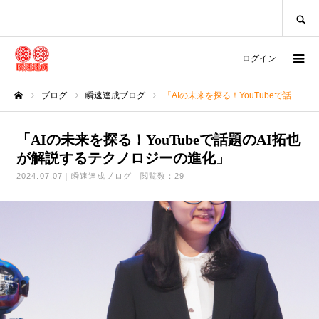
SEARCH
ログイン
ブログ
瞬速達成ブログ
「AIの未来を探る！YouTubeで話題のAI拓也が解説するテクノロジーの進化」
ホーム
「AIの未来を探る！YouTubeで話題のAI拓也
が解説するテクノロジーの進化」
2024.07.07
瞬速達成ブログ
閲覧数：29