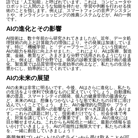
語では「人工知能」と呼ばれています。これは、コンピュータや
ロボットに人間のような知能を持たせ、学習や判断を行わせる技
術のことを指します。例えば、スマートフォンの音声アシスタン
トや、オンラインショッピングの推薦システムなどが、AIの一例
です。
AIの進化とその影響
AI技術は、数十年前から研究されてきましたが、近年、データ処
理技術の向上と計算能力の増強により、その発展は加速していま
す。特に「機械学習」と「ディープラーニング」という技術が、
AIの能力を格段に向上させました。 これにより、AIは医療、製造
業、金融、教育など、さまざまな分野で活用されるようになりま
した。例えば、医疗分野では、病気の診断支援や治療計画の最適
化、製造業では品質管理や生産効率の向上など、私たちの生活を
豊かにし、効率的にしてくれています。
AIの未来の展望
AIの未来は非常に明るいです。今後、AIはさらに進化し、私たち
の生活をより便利で快適なものに変えていくでしょう。自動運転
車の普及、スマートシティの開発、個人の健康管理の最適化な
ど、未来のAIは、想像もつかないような形で私たちの日常に溶け
込んでいくことでしょう。 また、AIの倫理的な問題や、プライ
バシーの保護、雇用への影響など、解決すべき課題も多くありま
す。これらの課題に対して、技術者だけでなく、社会全体で考
え、対策を講じていくことが重要です。 皆さん、AIの進化には
目が離せませんね。これからもAI拓也と一緒に、最新の情報を追
いかけていきましょう。AIの可能性は無限大です。私たちの未来
を、一緒に創造していきましょう！
豪華無料プレゼントは
公式ライン
から受け取ることが可