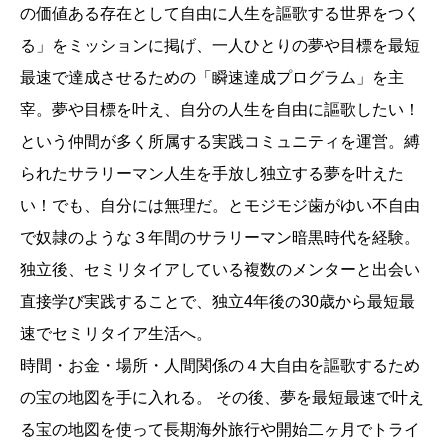
の価値ある存在として自由に人生を謳歌する世界をつく
る」をミッションに掲げ、一人ひとりの夢や目標を最短
最速で達成させるための「瞬速達成プログラム」を主
宰。夢や目標を叶え、自分の人生を自由に謳歌したい！
という仲間が多く所属する実践コミュニティを運営。縛
られたサラリーマン人生を手放し独立する夢を叶えた
い！でも、自分には無理だ。とモジモジ歯がゆい不自由
で奴隷のような３年間のサラリーマン暗黒時代を経験。
独立後、セミリタイアしている複数のメンターと出会い
直接学び実践することで、独立4年後の30歳から最短最
速でセミリタイア生活へ。
時間・お金・場所・人間関係の４大自由を謳歌するため
の宝の地図を手に入れる。 その後、夢を最短最速で叶え
る宝の地図を使って長期海外旅行や開始二ヶ月でトライ