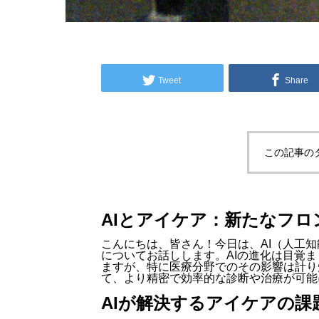
Tweet
Share
この記事の
AIとアイケア：新たなフ
こんにちは、皆さん！今日は、AI（人工
についてお話しします。AIの進化は目覚
ますが、特に医療分野でのその影響は計り
て、より精密で効率的な診断や治療が可能
AIが解決するアイケアの課