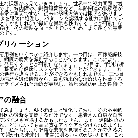
る主な課題から見ていきましょう。世界中で視力問題は増
では、緑内障や加齢黄斑変性など、年齢関連の眼疾患が
非常に重要ですが、従来の診断方法では限界がありまし
データを迅速に処理し、パターンを認識する能力に優れてい
とすかもしれない微細な異常も検出することが可能にな
を続け、その精度を向上させていくため、より多くの患者
のです。
プリケーション
の応用例をいくつかご紹介します。一つ目は、画像認識技
ら、網膜の病変を識別することができます。これにより、
に発見することが可能になります。 二つ目は、予測分析
し、将来的な健康リスクを予測することができます。これ
の進行を遅らせることができるかもしれません。 三つ目
りの病歴や遺伝情報から、最も効果的な治療法を推薦する
ナライズされた治療が実現し、治療成績の向上が期待で
アの融合
てみましょう。AI技術は日々進化しており、その応用範
眼科医の診断を支援するだけでなく、患者さん自身が自宅
デバイスも登場するかもしれません。 また、遠隔医療の
れ、どこにいても高品質なアイケアを受けられるように
りて、私たちはより健康な未来を見据えることができるの
よって開かれる未来は、非常に明るいものがあります。これ