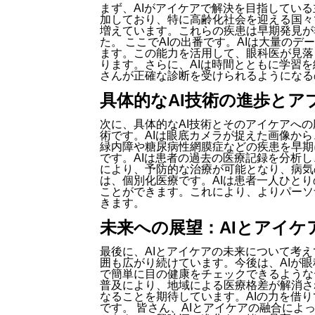
まず、AIがアイケアで解決を目指してい
加しており、特に高齢化社会を迎える国々
増えています。これらの疾患は早期発見が
た。 ここでAIの出番です。AIは大量の
ます。この能力を活用して、眼科医が見落
ります。さらに、AIは時間とともに学習
さんが正確な診断を受けられるようになる
具体的なAI技術の進歩とア
次に、具体的なAI技術とそのアイケアへ
術です。AIは眼底カメラが捉えた画像か
緑内障や糖尿病性網膜症などの疾患を早期
です。AIは患者の過去の医療記録を分析
により、予防的な治療が可能となり、病気
は、個別化医療です。AIは患者一人ひと
ことができます。これにより、よりパーソ
きます。
未来への展望：AIとアイケ
最後に、AIとアイケアの未来について考え
囲も広がり続けています。今後は、AIが
で簡単に目の健康をチェックできるような
普及により、地域による医療格差が解消さ
なることを期待しています。AIの力を借
です。 皆さん、AIとアイケアの融合に