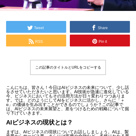
Tweet
Share
RSS
Pin it
この記事のタイトルとURLをコピーする
こんにちは、皆さん！今日はAIビジネスの未来について、少し話
をさせていただきたいと思います。AI技術が急速に進化している
今、ビジネスにおいてもその活用方法が日々変わりつつありま
す。では、どのようにしてAIをビジネスに活かし、さらに「＋
α」の価値を生み出すことができるのでしょうか？この記事で
は、AIビジネスの未来展望と、差をつけるための戦略について掘
り下げていきます。
AIビジネスの現状とは？
まずは、AIビジネスの現状についてお話ししましょう。AIは、製
造業からサービス業、さらには医療や金融など、多岐にわたる業