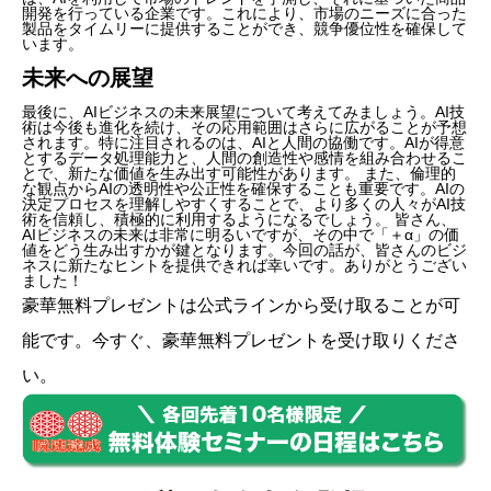
開発を行っている企業です。これにより、市場のニーズに合った
製品をタイムリーに提供することができ、競争優位性を確保して
います。
未来への展望
最後に、AIビジネスの未来展望について考えてみましょう。AI技
術は今後も進化を続け、その応用範囲はさらに広がることが予想
されます。特に注目されるのは、AIと人間の協働です。AIが得意
とするデータ処理能力と、人間の創造性や感情を組み合わせるこ
とで、新たな価値を生み出す可能性があります。 また、倫理的
な観点からAIの透明性や公正性を確保することも重要です。AIの
決定プロセスを理解しやすくすることで、より多くの人々がAI技
術を信頼し、積極的に利用するようになるでしょう。 皆さん、
AIビジネスの未来は非常に明るいですが、その中で「＋α」の価
値をどう生み出すかが鍵となります。今回の話が、皆さんのビジ
ネスに新たなヒントを提供できれば幸いです。ありがとうござい
ました！
豪華無料プレゼントは
公式ライン
から受け取ることが可
能です。今すぐ、豪華無料プレゼントを受け取りくださ
い。