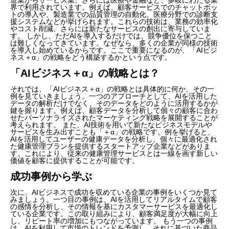
界で利用されています。例えば、顧客サービスでのチャットボッ
トの導入や、製造業での品質管理の自動化、医療分野での診断支
援システムなどが挙げられます。これらの技術は、業務の効率化
やコスト削減、さらには新たなサービスの創出に寄与していま
す。 しかし、ただAIを導入するだけでは、競争優位を保つこと
は難しくなってきています。なぜなら、多くの企業が同様の技術
を導入し始めているからです。ここで重要になるのが、「AIビジ
ネス＋α」の戦略をどう構築するかという点です。
「AIビジネス＋α」の戦略とは？
それでは、「AIビジネス＋α」の戦略とは具体的に何か、その一
例を見ていきましょう。一つのアプローチとして、AIを活用した
データの解析だけでなく、そのデータをどのように活用するかが
鍵を握ります。例えば、顧客データを分析して個々の顧客に合わ
せたパーソナライズされたマーケティング戦略を展開することが
考えられます。 また、AI技術を用いて新たなビジネスモデルや
サービスを生み出すことも「＋α」の戦略です。例を挙げると、
AIを活用してユーザーの健康データを分析し、個々に最適化され
た健康管理プランを提供するスタートアップ企業などがありま
す。これにより、従来の健康管理サービスとは一線を画す新しい
価値を顧客に提供することが可能です。
成功事例から学ぶ
次に、AIビジネスで成功を収めている企業の事例をいくつか見て
みましょう。一つ目の事例は、AIを活用してリアルタイムで顧客
の感情を分析し、その情報を基にカスタマーサービスを最適化し
ている企業です。この取り組みにより、顧客満足度が大幅に向上
し、リピート率の増加にもつながっています。 もう一つの事例
は、AIを利用して市場のトレンドを予測し、それに基づいた商品