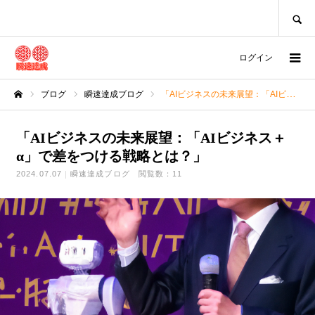
SEARCH
ログイン
ブログ
瞬速達成ブログ
「AIビジネスの未来展望：「AIビジネス＋α」で差をつける戦略とは？」
ホーム
「AIビジネスの未来展望：「AIビジネス＋
α」で差をつける戦略とは？」
2024.07.07
瞬速達成ブログ
閲覧数：11