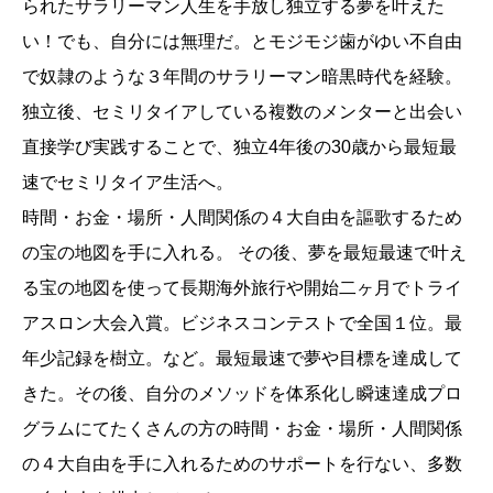
られたサラリーマン人生を手放し独立する夢を叶えた
い！でも、自分には無理だ。とモジモジ歯がゆい不自由
で奴隷のような３年間のサラリーマン暗黒時代を経験。
独立後、セミリタイアしている複数のメンターと出会い
直接学び実践することで、独立4年後の30歳から最短最
速でセミリタイア生活へ。
時間・お金・場所・人間関係の４大自由を謳歌するため
の宝の地図を手に入れる。 その後、夢を最短最速で叶え
る宝の地図を使って長期海外旅行や開始二ヶ月でトライ
アスロン大会入賞。ビジネスコンテストで全国１位。最
年少記録を樹立。など。最短最速で夢や目標を達成して
きた。その後、自分のメソッドを体系化し瞬速達成プロ
グラムにてたくさんの方の時間・お金・場所・人間関係
の４大自由を手に入れるためのサポートを行ない、多数