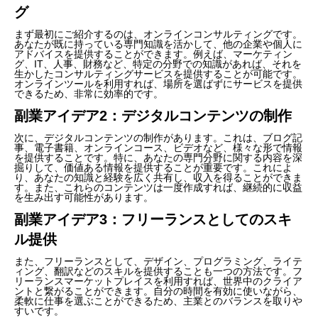
グ
まず最初にご紹介するのは、オンラインコンサルティングです。
あなたが既に持っている専門知識を活かして、他の企業や個人に
アドバイスを提供することができます。例えば、マーケティン
グ、IT、人事、財務など、特定の分野での知識があれば、それを
生かしたコンサルティングサービスを提供することが可能です。
オンラインツールを利用すれば、場所を選ばずにサービスを提供
できるため、非常に効率的です。
副業アイデア2：デジタルコンテンツの制作
次に、デジタルコンテンツの制作があります。これは、ブログ記
事、電子書籍、オンラインコース、ビデオなど、様々な形で情報
を提供することです。特に、あなたの専門分野に関する内容を深
掘りして、価値ある情報を提供することが重要です。これによ
り、あなたの知識と経験を広く共有し、収入を得ることができま
す。また、これらのコンテンツは一度作成すれば、継続的に収益
を生み出す可能性があります。
副業アイデア3：フリーランスとしてのスキ
ル提供
また、フリーランスとして、デザイン、プログラミング、ライテ
ィング、翻訳などのスキルを提供することも一つの方法です。フ
リーランスマーケットプレイスを利用すれば、世界中のクライア
ントと繋がることができます。自分の時間を有効に使いながら、
柔軟に仕事を選ぶことができるため、主業とのバランスを取りや
すいです。