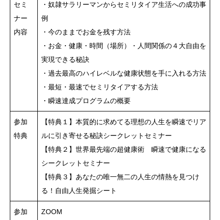
セミ
・奴隷サラリーマンからセミリタイア生活への成功事
ナー
例
内容
・今のままでお金を残す方法
・お金・健康・時間（場所）・人間関係の４大自由を
実現できる秘訣
・過去最高のハイレベルな健康状態を手に入れる方法
・最短・最速でセミリタイアする方法
・瞬速達成プログラムの概要
参加
【特典１】本質的に求めてる理想の人生を瞬速でリア
特典
ルに引き寄せる秘訣シークレットセミナー
【特典２】世界最先端の超健康術 瞬速で健康になる
シークレットセミナー
【特典３】あなたの唯一無二の人生の情熱を見つけ
る！自由人生発掘シート
参加
ZOOM