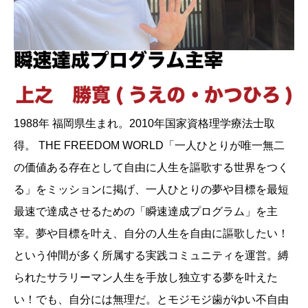
1988年 福岡県生まれ。2010年国家資格理学療法士取
得。 THE FREEDOM WORLD「一人ひとりが唯一無二
の価値ある存在として自由に人生を謳歌する世界をつく
る」をミッションに掲げ、一人ひとりの夢や目標を最短
最速で達成させるための「瞬速達成プログラム」を主
宰。夢や目標を叶え、自分の人生を自由に謳歌したい！
という仲間が多く所属する実践コミュニティを運営。縛
られたサラリーマン人生を手放し独立する夢を叶えた
い！でも、自分には無理だ。とモジモジ歯がゆい不自由