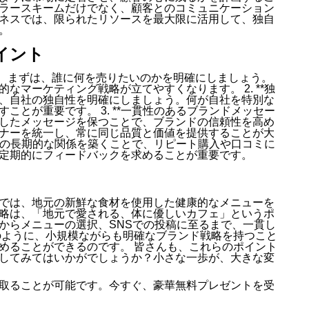
ラースキームだけでなく、顧客とのコミュニケーション
ネスでは、限られたリソースを最大限に活用して、独自
。
イント
**： まずは、誰に何を売りたいのかを明確にしましょう。
なマーケティング戦略が立てやすくなります。 2. **独
めに、自社の独自性を明確にしましょう。何が自社を特別な
ことが重要です。 3. **一貫性のあるブランドメッセー
一貫したメッセージを保つことで、ブランドの信頼性を高め
ナーを統一し、常に同じ品質と価値を提供することが大
 顧客との長期的な関係を築くことで、リピート購入や口コミに
定期的にフィードバックを求めることが重要です。
では、地元の新鮮な食材を使用した健康的なメニューを
略は、「地元で愛される、体に優しいカフェ」というポ
からメニューの選択、SNSでの投稿に至るまで、一貫し
のように、小規模ながらも明確なブランド戦略を持つこと
めることができるのです。 皆さんも、これらのポイント
してみてはいかがでしょうか？小さな一歩が、大きな変
取ることが可能です。今すぐ、豪華無料プレゼントを受