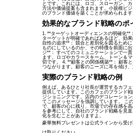
とです。これには、ロゴ、スローガン、カ
方法や価値提案も含まれます。小規模ビジ
のブランド価値を築くことが求められます
効果的なブランド戦略のポ
1. **ターゲットオーディエンスの明確化
ターゲットが明確であればあるほど、効果的
自性の追求**： 競合と差別化を図るた
ものにしているのか、その特徴を前面に出す
ジ**： すべてのコミュニケーションで
ます。ロゴやカラースキーム、トーン＆マ
切です。 4. **顧客との関係構築**：
つながります。顧客のニーズに耳を傾け、
実際のブランド戦略の例
例えば、あるひとり社長が運営するカフェ
提供しています。このカフェのブランド戦
ジショニングです。店内のデコレーション
てこのメッセージを強調しています。 こ
で、顧客の心に残り、市場での存在感を高
を参考にして、自社のブランド戦略を見直
化を生むことがありますよ。
豪華無料プレゼントは
公式ライン
から受け
け取りください。