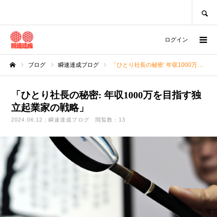
SEARCH
ログイン
ブログ
瞬速達成ブログ
「ひとり社長の秘密: 年収1000万を目指す独立起業家の戦略」
ホーム
「ひとり社長の秘密: 年収1000万を目指す独
立起業家の戦略」
2024.06.12
瞬速達成ブログ
閲覧数：13