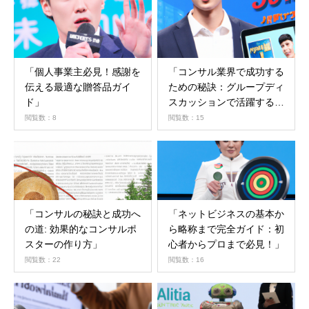
「個人事業主必見！感謝を
「コンサル業界で成功する
伝える最適な贈答品ガイ
ための秘訣：グループディ
ド」
スカッションで活躍するた
めの効果的なテーマと戦
閲覧数：8
閲覧数：15
略」
「コンサルの秘訣と成功へ
「ネットビジネスの基本か
の道: 効果的なコンサルポ
ら略称まで完全ガイド：初
スターの作り方」
心者からプロまで必見！」
閲覧数：22
閲覧数：16