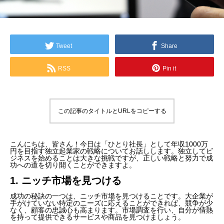
Tweet
Share
RSS
Pin it
この記事のタイトルとURLをコピーする
こんにちは、皆さん！今日は「ひとり社長」として年収1000万
円を目指す独立起業家の戦略についてお話しします。独立してビ
ジネスを始めることは大きな挑戦ですが、正しい戦略と努力で成
功への道を切り開くことができますよ。
1. ニッチ市場を見つける
成功の秘訣の一つは、ニッチ市場を見つけることです。大企業が
手がけていない特定のニーズに応えることができれば、競争が少
なく、顧客の忠誠心も高まります。市場調査を行い、自分が情熱
を持って提供できるサービスや商品を見つけましょう。