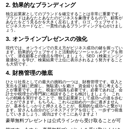
2. 効果的なブランディング
独立起業家としてのブランドを確立することは非常に重要です。
ブランドはあなたとあなたのビジネスを象徴するもので、顧客が
あなたをどう見るかを大きく左右します。ロゴ、ウェブサイト、
ビジネスカードなど、一貫性のあるブランディングを心がけまし
ょう。
3. オンラインプレゼンスの強化
現代では、オンラインでの見え方がビジネス成功の鍵を握ってい
ます。効果的なウェブサイトと活動的なソーシャルメディアを用
いて、潜在顧客との接点を増やしましょう。SEO（検索エンジン
最適化）を学び、検索結果で上位に表示されるよう努力すること
も大切です。
4. 財務管理の徹底
ひとり社長としての最大の挑戦の一つは、財務管理です。収入と
支出を正確に把握し、無駄遣いを避け、資金繰りを常に考えるこ
とが重要です。また、税金の知識も必要です。必要であれば、会
計士や税理士の専門家に相談することも検討しましょう。 これ
らの戦略を実行することで、独立起業家として成功への道を歩む
ことができます。もちろん、これらは始めの一歩に過ぎません
が、基本をしっかりと押さえることが、長期的な成功へと繋がり
ます。皆さんも自分のビジネスアイデアを信じて、一歩ずつ前進
していきましょう。成功はすぐそこにありますよ！
豪華無料プレゼントは
公式ライン
から受け取ることが可