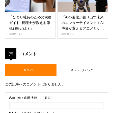
「ひとり社長のための税務
「AIの進化が創り出す未来
ガイド: 税理士が教える節
のエンターテイメント：AI
税戦略とは？」
声優が変えるアニメとゲー
ムの世界」
閲覧数：20
閲覧数：27
コメント
0 コメント
0 トラックバック
この記事へのコメントはありません。
名前（例：山田 太郎）
( 必須 )