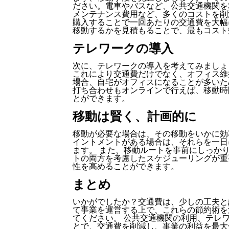
ださい。電車やバスなど、公共交通機関を
メンテナンス費用など、多くのコストを削
購入することで一回あたりの交通費を大幅
移動するかを見積もることで、最もコスト
テレワークの導入
次に、テレワークの導入を考えてみましょ
これにより交通費だけでなく、オフィス維
場合、自宅がオフィスになることが多いた
打ち合わせもオンラインで行えば、移動時
とができます。
移動は賢く、計画的に
移動が必要な場合は、その移動をいかに効
イントメントがある場合は、それらを一日
ます。 また、移動ルートを事前にしっか
トの両方を考慮したスケジューリングが重
性を高めることができます。
まとめ
いかがでしたか？交通費は、少しの工夫と
て事業を運営する上で、これらの節約術を
てください。 公共交通機関の利用、テレ
とで、交通費を削減し、事業の利益を最大