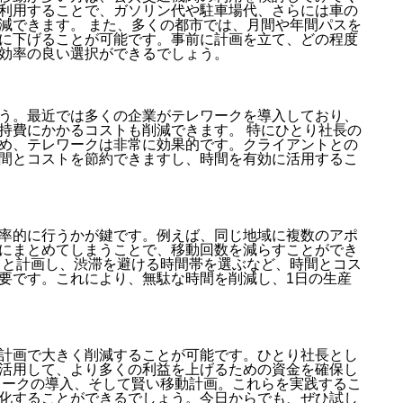
利用することで、ガソリン代や駐車場代、さらには車の
減できます。 また、多くの都市では、月間や年間パスを
に下げることが可能です。事前に計画を立て、どの程度
効率の良い選択ができるでしょう。
う。最近では多くの企業がテレワークを導入しており、
持費にかかるコストも削減できます。 特にひとり社長の
め、テレワークは非常に効果的です。クライアントとの
間とコストを節約できますし、時間を有効に活用するこ
率的に行うかが鍵です。例えば、同じ地域に複数のアポ
にまとめてしまうことで、移動回数を減らすことができ
りと計画し、渋滞を避ける時間帯を選ぶなど、時間とコス
要です。これにより、無駄な時間を削減し、1日の生産
計画で大きく削減することが可能です。ひとり社長とし
活用して、より多くの利益を上げるための資金を確保し
ワークの導入、そして賢い移動計画。これらを実践するこ
化することができるでしょう。今日からでも、ぜひ試し