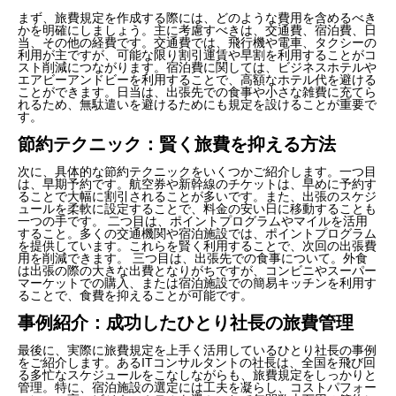
まず、旅費規定を作成する際には、どのような費用を含めるべき
かを明確にしましょう。主に考慮すべきは、交通費、宿泊費、日
当、その他の経費です。交通費では、飛行機や電車、タクシーの
利用が主ですが、可能な限り割引運賃や早割を利用することがコ
スト削減につながります。宿泊費に関しては、ビジネスホテルや
エアビーアンドビーを利用することで、高額なホテル代を避ける
ことができます。日当は、出張先での食事や小さな雑費に充てら
れるため、無駄遣いを避けるためにも規定を設けることが重要で
す。
節約テクニック：賢く旅費を抑える方法
次に、具体的な節約テクニックをいくつかご紹介します。一つ目
は、早期予約です。航空券や新幹線のチケットは、早めに予約す
ることで大幅に割引されることが多いです。また、出張のスケジ
ュールを柔軟に設定することで、料金の安い日に移動することも
一つの手です。 二つ目は、ポイントプログラムやマイルを活用
すること。多くの交通機関や宿泊施設では、ポイントプログラム
を提供しています。これらを賢く利用することで、次回の出張費
用を削減できます。 三つ目は、出張先での食事について。外食
は出張の際の大きな出費となりがちですが、コンビニやスーパー
マーケットでの購入、または宿泊施設での簡易キッチンを利用す
ることで、食費を抑えることが可能です。
事例紹介：成功したひとり社長の旅費管理
最後に、実際に旅費規定を上手く活用しているひとり社長の事例
をご紹介します。あるITコンサルタントの社長は、全国を飛び回
る多忙なスケジュールをこなしながらも、旅費規定をしっかりと
管理。特に、宿泊施設の選定には工夫を凝らし、コストパフォー