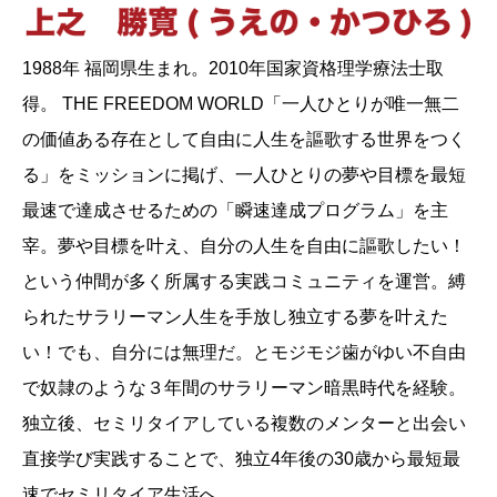
1988年 福岡県生まれ。2010年国家資格理学療法士取
得。 THE FREEDOM WORLD「一人ひとりが唯一無二
の価値ある存在として自由に人生を謳歌する世界をつく
る」をミッションに掲げ、一人ひとりの夢や目標を最短
最速で達成させるための「瞬速達成プログラム」を主
宰。夢や目標を叶え、自分の人生を自由に謳歌したい！
という仲間が多く所属する実践コミュニティを運営。縛
られたサラリーマン人生を手放し独立する夢を叶えた
い！でも、自分には無理だ。とモジモジ歯がゆい不自由
で奴隷のような３年間のサラリーマン暗黒時代を経験。
独立後、セミリタイアしている複数のメンターと出会い
直接学び実践することで、独立4年後の30歳から最短最
速でセミリタイア生活へ。