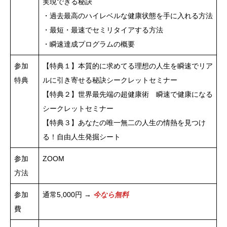
実現できる秘訣
・過去最高のハイレベルな健康状態を手に入れる方法
・最短・最速でセミリタイアする方法
・瞬速達成プログラムの概要
参加
【特典１】本質的に求めてる理想の人生を瞬速でリア
特典
ルに引き寄せる秘訣シークレットセミナー
【特典２】世界最先端の超健康術 瞬速で健康になる
シークレットセミナー
【特典３】あなたの唯一無二の人生の情熱を見つけ
る！自由人生発掘シート
参加
ZOOM
方法
参加
通常5,000円 →
今なら無料
費