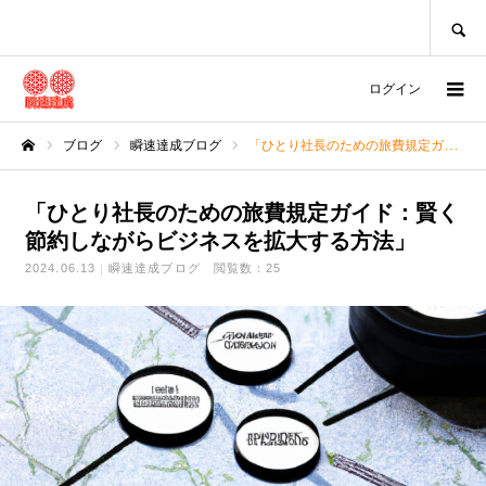
SEARCH
ログイン
ブログ
瞬速達成ブログ
「ひとり社長のための旅費規定ガイド：賢く節約しながらビジネスを拡大する方法」
ホーム
「ひとり社長のための旅費規定ガイド：賢く
節約しながらビジネスを拡大する方法」
2024.06.13
瞬速達成ブログ
閲覧数：25