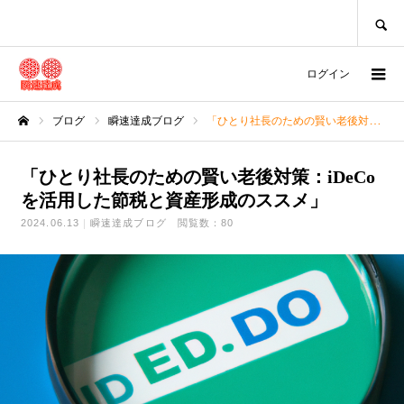
SEARCH
ログイン
ブログ
瞬速達成ブログ
「ひとり社長のための賢い老後対策：iDeCoを活用した節税と資産形成のススメ」
ホーム
「ひとり社長のための賢い老後対策：iDeCo
を活用した節税と資産形成のススメ」
2024.06.13
瞬速達成ブログ
閲覧数：80