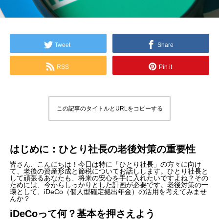
Tweet
Share
RSS
Pin it
この記事のタイトルとURLをコピーする
はじめに：ひとり社長の老後対策の重要性
皆さん、こんにちは！今日は特に「ひとり社長」の方々に向け
て、老後の資産形成と節税についてお話しします。ひとり社長と
して頑張るあなたも、将来の安心を手に入れたいですよね？その
ためには、今からしっかりとした計画が必要です。老後対策の一
環として、iDeCo（個人型確定拠出年金）の活用を考えてみませ
んか？
iDeCoって何？基本を押さえよう