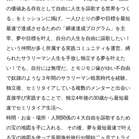
の価値ある存在として自由に人生を謳歌する世界をつく
る」をミッションに掲げ、一人ひとりの夢や目標を最短
最速で達成させるための「瞬速達成プログラム」を主
宰。夢や目標を叶え、自分の人生を自由に謳歌したい！
という仲間が多く所属する実践コミュニティを運営。縛
られたサラリーマン人生を手放し独立する夢を叶えた
い！でも、自分には無理だ。とモジモジ歯がゆい不自由
で奴隷のような３年間のサラリーマン暗黒時代を経験。
独立後、セミリタイアしている複数のメンターと出会い
直接学び実践することで、独立4年後の30歳から最短最
速でセミリタイア生活へ。
時間・お金・場所・人間関係の４大自由を謳歌するため
の宝の地図を手に入れる。 その後、夢を最短最速で叶え
る宝の地図を使って長期海外旅行や開始二ヶ月でトライ