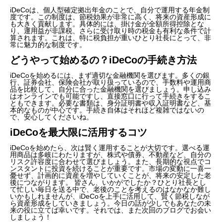
iDeCoは、個人型確定拠出年金のことで、自分で運用する年金制
度です。この制度は、節税効果が非常に高く、将来の資産形成に
も大きく貢献します。具体的には、掛け金が全額所得控除とな
り、運用益が非課税、さらに受け取り時の税金も有利な条件で計
算されます。これは、特に税負担が重いひとり社長にとって、非
常に魅力的な制度です。
どうやって始めるの？iDeCoの手続き方法
iDeCoを始めるには、まず適切な金融機関を選びます。多くの銀
行、証券会社、保険会社が取り扱っているので、手数料や運用商
品を比較して、自分に合った金融機関を選びましょう。申し込み
はオンラインでも可能ですし、直接窓口に行って手続きをするこ
ともできます。必要な書類は、身分証明書や収入証明書など、基
本的なものが中心です。手続き自体はそれほど複雑ではないの
で、安心してくださいね。
iDeCoを最大限に活用するコツ
iDeCoを始めたら、次は賢く運用することが大切です。選べる運
用商品は多岐にわたりますが、株式や債券、不動産など、自分の
リスク許容度に合わせて選びましょう。また、長期的な視点でコ
ンスタントに投資を続けることが重要です。市場の変動に一喜一
憂せず、計画的に資産を増やしていくことが、将来の安定した老
後につながります。 皆さん、いかがでしたか？ひとり社長とし
て忙しい毎日を送る中で、老後のことを考えるのはなかなか難し
いかもしれませんが、iDeCoを上手に活用して、賢く節税しなが
ら資産形成をしていきましょう。今日の話が少しでもあなたの未
来の役に立てば幸いです。それでは、また次回のブログでお会い
しましょう！