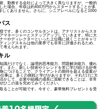
験、勤務する会社によって大きく異なりますが、一般的
した場合、年収は約400万円からスタートすることが多
珍しくありません。さらに、シニアレベルになると1000
パス
様です。多くのコンサルタントは、アナリストからスタ
アマネージャーとステップアップしていきます。特に大
ナーやディレクターといった上位職に就くことがキャリ
ティングスキルは他の業界でも非常に評価されるため、
て考えられます。
キル
知識だけでなく、論理的思考能力、問題解決能力、優れ
す。また、新しい技術やトレンドを常に学び続ける好奇
身につけることで、クライアントの期待を超える提案が
の仕事は、多くの挑戦と学びがありますが、それだけに大
活かして、企業や組織の成長に貢献できることは、非常
ぜひこの道を究めてみてください。
取ることが可能です。今すぐ、豪華無料プレゼントを受