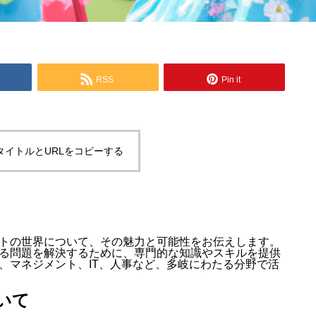
RSS
Pin it
タイトルとURLをコピーする
トの世界について、その魅力と可能性をお伝えします。
る問題を解決するために、専門的な知識やスキルを提供
、マネジメント、IT、人事など、多岐にわたる分野で活
いて