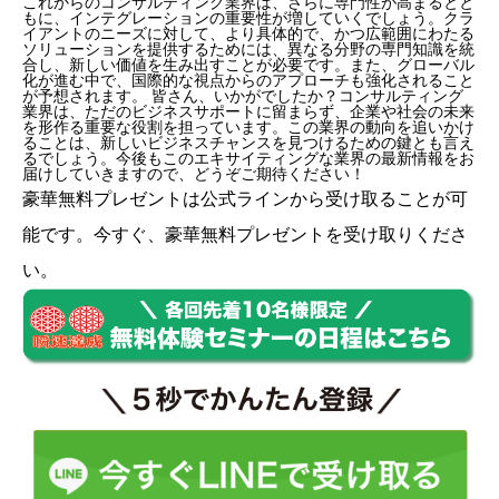
これからのコンサルティング業界は、さらに専門性が高まるとと
もに、インテグレーションの重要性が増していくでしょう。クラ
イアントのニーズに対して、より具体的で、かつ広範囲にわたる
ソリューションを提供するためには、異なる分野の専門知識を統
合し、新しい価値を生み出すことが必要です。また、グローバル
化が進む中で、国際的な視点からのアプローチも強化されること
が予想されます。 皆さん、いかがでしたか？コンサルティング
業界は、ただのビジネスサポートに留まらず、企業や社会の未来
を形作る重要な役割を担っています。この業界の動向を追いかけ
ることは、新しいビジネスチャンスを見つけるための鍵とも言え
るでしょう。今後もこのエキサイティングな業界の最新情報をお
届けしていきますので、どうぞご期待ください！
豪華無料プレゼントは
公式ライン
から受け取ることが可
能です。今すぐ、豪華無料プレゼントを受け取りくださ
い。