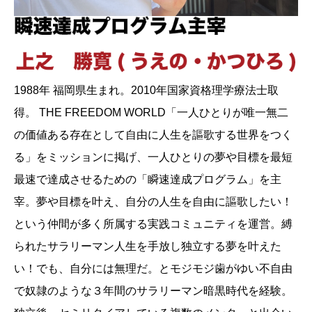
1988年 福岡県生まれ。2010年国家資格理学療法士取
得。 THE FREEDOM WORLD「一人ひとりが唯一無二
の価値ある存在として自由に人生を謳歌する世界をつく
る」をミッションに掲げ、一人ひとりの夢や目標を最短
最速で達成させるための「瞬速達成プログラム」を主
宰。夢や目標を叶え、自分の人生を自由に謳歌したい！
という仲間が多く所属する実践コミュニティを運営。縛
られたサラリーマン人生を手放し独立する夢を叶えた
い！でも、自分には無理だ。とモジモジ歯がゆい不自由
で奴隷のような３年間のサラリーマン暗黒時代を経験。