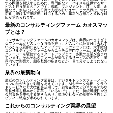
する問題を解決するために、専門的なアドバイスを提供するサー
ビスを行う業界のことです。戦略、マネジメント、IT、人事、金
融など、多岐にわたる分野で支援を行います。この業界は、常に
変化し続ける市場環境に対応するため、革新的な思考と柔軟な対
応が求められます。
最新のコンサルティングファーム カオスマッ
プとは？
コンサルティングファームのカオスマップは、業界内のさまざま
なファームがどのような特徴を持ち、どのように位置付けられて
いるかを視覚的に表したマップです。このマップには、大手総合
コンサルティングファームからニッチな専門ファーム、新興のテ
クノロジーを駆使するスタートアップまで、多数の企業が含まれ
ています。それぞれのファームが提供するサービスの内容や、業
界内での影響力、顧客基盤の広さなどが一目で分かるようになっ
ています。
業界の最新動向
最近のコンサルティング業界は、デジタルトランスフォーメーシ
ョンの波が大きな影響を与えています。AIやデータ分析、クラウ
ドサービスなどの技術を活用して、顧客企業のビジネスモデルや
運営効率を根本から変革しているのです。また、持続可能性や社
会的責任を重視する動きもあり、環境や社会への影響を考慮した
ビジネス戦略が求められています。
これからのコンサルティング業界の展望