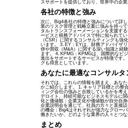
スサポートを提供しており、世界中の企業
各社の特徴と強み
次に、Big4各社の特徴と強みについて詳し
業のリスク管理と戦略立案に強みを持って
タルトランスフォーメーションを支援するサー
ービスと税務アドバイスで特に知られてい
（CSR）に関するコンサルティングも強
います。 3. EY：EYは、財務アドバ
併や買収（M&A）に関する深い知識と経
ます。 4. KPMG：KPMGは、国際的
進出をサポートするサービスが特徴です。
グも得意としています。
あなたに最適なコンサルタ
それでは、これらの情報を踏まえ、あなた
かご紹介します。 1. キャリア目標との
ィング会社の強みと合致しているかを考え
デロイト、持続可能なビジネスモデルに関心
化と価値観：企業文化や価値観が自分自身
企業説明会を通じて、社員の方々と直接話を
の機会：Big4はそれぞれが強力なグロ
働きたいか、どのような業界の人々とつな
まとめ