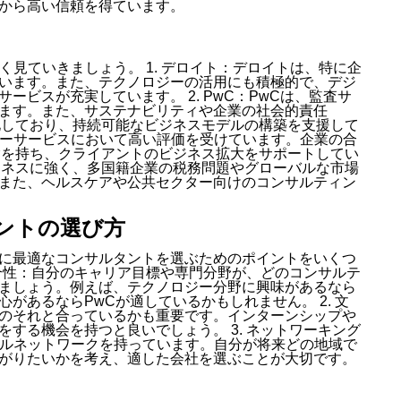
から高い信頼を得ています。
く見ていきましょう。 1. デロイト：デロイトは、特に企
います。また、テクノロジーの活用にも積極的で、デジ
ビスが充実しています。 2. PwC：PwCは、監査サ
ます。また、サステナビリティや企業の社会的責任
化しており、持続可能なビジネスモデルの構築を支援して
イザリーサービスにおいて高い評価を受けています。企業の合
験を持ち、クライアントのビジネス拡大をサポートしてい
なビジネスに強く、多国籍企業の税務問題やグローバルな市場
また、ヘルスケアや公共セクター向けのコンサルティン
ントの選び方
に最適なコンサルタントを選ぶためのポイントをいくつ
整合性：自分のキャリア目標や専門分野が、どのコンサルテ
ましょう。例えば、テクノロジー分野に興味があるなら
があるならPwCが適しているかもしれません。 2. 文
のそれと合っているかも重要です。インターンシップや
する機会を持つと良いでしょう。 3. ネットワーキング
ーバルネットワークを持っています。自分が将来どの地域で
がりたいかを考え、適した会社を選ぶことが大切です。