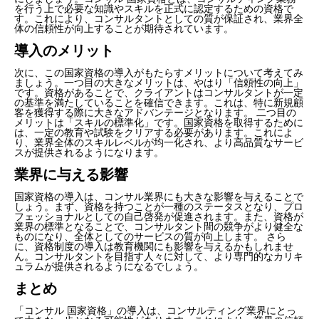
を行う上で必要な知識やスキルを正式に認定するための資格で
す。これにより、コンサルタントとしての質が保証され、業界全
体の信頼性が向上することが期待されています。
導入のメリット
次に、この国家資格の導入がもたらすメリットについて考えてみ
ましょう。一つ目の大きなメリットは、やはり「信頼性の向上」
です。資格があることで、クライアントはコンサルタントが一定
の基準を満たしていることを確信できます。これは、特に新規顧
客を獲得する際に大きなアドバンテージとなります。 二つ目の
メリットは「スキルの標準化」です。国家資格を取得するために
は、一定の教育や試験をクリアする必要があります。これによ
り、業界全体のスキルレベルが均一化され、より高品質なサービ
スが提供されるようになります。
業界に与える影響
国家資格の導入は、コンサル業界にも大きな影響を与えることで
しょう。まず、資格を持つことが一種のステータスとなり、プロ
フェッショナルとしての自己啓発が促進されます。また、資格が
業界の標準となることで、コンサルタント間の競争がより健全な
ものになり、全体としてのサービスの質が向上します。 さら
に、資格制度の導入は教育機関にも影響を与えるかもしれませ
ん。コンサルタントを目指す人々に対して、より専門的なカリキ
ュラムが提供されるようになるでしょう。
まとめ
「コンサル 国家資格」の導入は、コンサルティング業界にとっ