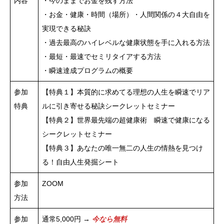
内容
・今のままでお金を残す方法
・お金・健康・時間（場所）・人間関係の４大自由を
実現できる秘訣
・過去最高のハイレベルな健康状態を手に入れる方法
・最短・最速でセミリタイアする方法
・瞬速達成プログラムの概要
参加
【特典１】本質的に求めてる理想の人生を瞬速でリア
特典
ルに引き寄せる秘訣シークレットセミナー
【特典２】世界最先端の超健康術 瞬速で健康になる
シークレットセミナー
【特典３】あなたの唯一無二の人生の情熱を見つけ
る！自由人生発掘シート
参加
ZOOM
方法
参加
通常5,000円 →
今なら無料