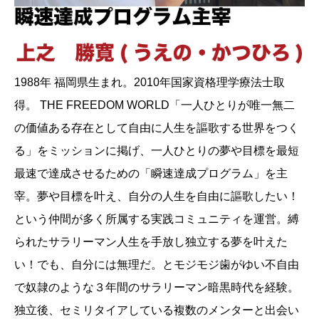
1988年 福岡県生まれ。2010年国家資格理学療法士取
得。 THE FREEDOM WORLD「一人ひとりが唯一無二
の価値ある存在として自由に人生を謳歌する世界をつく
る」をミッションに掲げ、一人ひとりの夢や目標を最短
最速で達成させるための「瞬速達成プログラム」を主
宰。夢や目標を叶え、自分の人生を自由に謳歌したい！
という仲間が多く所属する実践コミュニティを運営。縛
られたサラリーマン人生を手放し独立する夢を叶えた
い！でも、自分には無理だ。とモジモジ歯がゆい不自由
で奴隷のような３年間のサラリーマン暗黒時代を経験。
独立後、セミリタイアしている複数のメンターと出会い