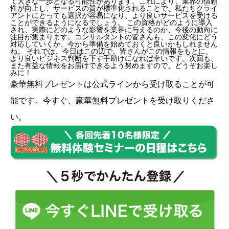
て大きな一歩となる可能性があります。これにより、業界の信頼
性が向上し、サービスの質が標準化されることで、私たちクライ
アントにとっても選択が容易になり、より良いサービスを受ける
ことができるようになるでしょう。 この資格がどのように導入
され、実際にどのような影響を業界に与えるのか、今後の動向に
注目が集まります。コンサルタントの皆さんも、この変化にどう
対応していくか、今から準備を始めておくと良いかもしれません
ね。 それでは、今日はこの辺で。皆さんがこの情報をもとに、
より良いビジネス判断を下す手助けになれば幸いです。次回も、
また有益な情報をお届けできるよう努めますので、どうぞお楽し
みに！
豪華無料プレゼントは
公式ライン
から受け取ることが可
能です。今すぐ、豪華無料プレゼントを受け取りくださ
い。