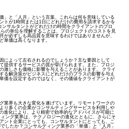
価」と「人月」という言葉、これらは何を意味している
ントが1時間または1日にどれだけの費用を請求するかを
コンサルタントがどれだけの時間をクライアントのプロ
れらの単位を理解することは、プロジェクトのコストを見
月が必ずしも高品質を意味するわけではありませんが、
ど単価は高くなります。
因によって左右されるのでしょうか？主な要因として
て提供するサービスの質が挙げられます。また、プロジ
の激しさも価格に影響を与えることがあります。 クライ
する解決策がビジネスにどれだけのプラスの影響を与え
単価を設定するのではなく、その価値をクライアントが
グ業界も大きな変化を遂げています。リモートワークの
より多くの企業がコンサルティングサービスを利用しや
析の進化により、より精密で効率的なアドバイスが可能に
ティング業界は、テクノロジーの進化とともに、さらにそ
アント企業にとっても、コンサルタントにとっても、こ
がでしたか？コンサルティング業界の「単価」と「人月」