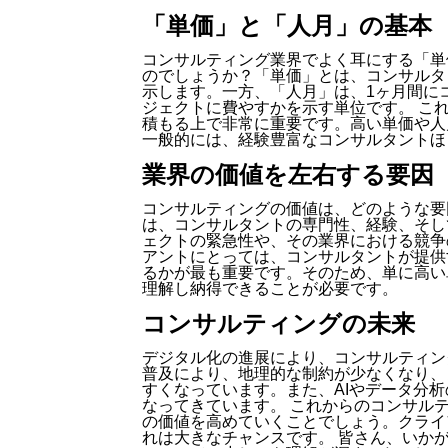
「単価」と「人月」の基本
コンサルティング業界でよく耳にする「単
のでしょうか？「単価」とは、コンサルタ
示します。一方、「人月」は、1ヶ月間に
ジェクトに費やすかを示す単位です。 こ
積もる上で非常に重要です。高い単価や人
一般的には、経験豊富なコンサルタントほ
業界の価値を左右する要因
コンサルティングの価値は、どのような要
は、コンサルタントの専門性、経験、そし
ェクトの緊急性や、その業界における競争
アントにとっては、コンサルタントが提供
るかが最も重要です。そのため、単に高い
理解し納得できることが必要です。
コンサルティングの未来
デジタル化の進展により、コンサルティン
普及により、地理的な制約が少なくなり、
すくなっています。また、AIやデータ分
なってきています。 これからのコンサル
の価値を高めていくことでしょう。クライ
れは大きなチャンスです。 皆さん、いか