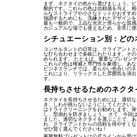
まず、ネクタイの色から選びましょう。ビ
般的です。これらの色は信頼感を与え、相
ルなストライプや小さなドットがおすすめ
強調するためにも、洗練されたデザインを
最も一般的で、上品な光沢と滑らかな質感
カジュアルな場でも使えるため、非常に便
シチュエーション別：どの
コンサルタントの日常は、クライアントと
な打ち合わせまで多岐にわたります。その
められます。 たとえば、重要なプレゼン
これらの色は権威と専門性を象徴し、あな
ビジネスランチでは、柔らかい色合いのネ
これにより、リラックスした雰囲気を演出
す。
長持ちさせるためのネクタ
ネクタイを長持ちさせるためには、適切な
き、しわが残らないようにしてください。
はドライクリーニングをお勧めします。保
し、型崩れを防ぎましょう。 さて、今回
ました。適切なネクタイを選ぶことで、あ
れ、クライアントからの信頼を得やすくな
ぜひ賢く選んでくださいね！
豪華無料プレゼントは
公式ライン
から受け