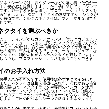
ジネスシーンでは、青やグレーなどの落ち着いた色が一
手に安心感を提供します。また、柄に関しては、シンプ
です。派手すぎる柄は避け、プロフェッショナリズムを
選びましょう。 次に、ネクタイの素材ですが、シルクが
が特徴です。シルクのネクタイは、フォーマルな場でも
利です。
ネクタイを選ぶべきか
のミーティングからカンファレンス、時にはカジュアル
ため、シチュエーションに応じたネクタイの選び方が求
テーションの日は、青や黒の無地のネクタイが最適です。
たの発言に重みを加えるでしょう。一方、カジュアルな
クタイや、細かい柄が入ったネクタイが適しています。
しつつも、プロフェッショナルさを保つことができま
イのお手入れ方法
お手入れが不可欠です。使用後は必ずネクタイをほど
また、ネクタイは直接洗濯機に入れず、汚れがある場合
管の際には、ネクタイラックや専用のハンガーを使用
は「コンサル ネクタイ」の選び方について詳しく解説し
なたのプロフェッショナルなイメージがさらに強化さ
ります。毎日のビジネスシーンで活躍するネクタイを、
取ることが可能です。今すぐ、豪華無料プレゼントを受