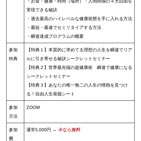
・お金・健康・時間（場所）・人間関係の４大自由を
実現できる秘訣
・過去最高のハイレベルな健康状態を手に入れる方法
・最短・最速でセミリタイアする方法
・瞬速達成プログラムの概要
参加
【特典１】本質的に求めてる理想の人生を瞬速でリア
特典
ルに引き寄せる秘訣シークレットセミナー
【特典２】世界最先端の超健康術 瞬速で健康になる
シークレットセミナー
【特典３】あなたの唯一無二の人生の情熱を見つけ
る！自由人生発掘シート
参加
ZOOM
方法
参加
通常5,000円 →
今なら無料
費