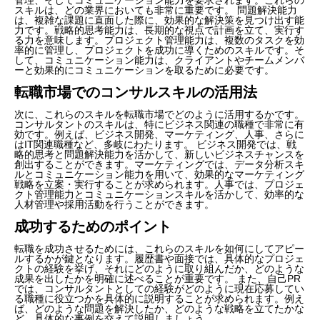
スキルは、どの業界においても非常に重要です。 問題解決能力
は、複雑な課題に直面した際に、効果的な解決策を見つけ出す能
力です。戦略的思考能力は、長期的な視点で計画を立て、実行す
る力を意味します。プロジェクト管理能力は、複数のタスクを効
率的に管理し、プロジェクトを成功に導くためのスキルです。そ
して、コミュニケーション能力は、クライアントやチームメンバ
ーと効果的にコミュニケーションを取るために必要です。
転職市場でのコンサルスキルの活用法
次に、これらのスキルを転職市場でどのように活用するかです。
コンサルタントのスキルは、特にビジネス関連の職種で非常に有
効です。例えば、ビジネス開発、マーケティング、人事、さらに
はIT関連職種など、多岐にわたります。 ビジネス開発では、戦
略的思考と問題解決能力を活かして、新しいビジネスチャンスを
創出することができます。マーケティングでは、データ分析スキ
ルとコミュニケーション能力を用いて、効果的なマーケティング
戦略を立案・実行することが求められます。人事では、プロジェ
クト管理能力とコミュニケーションスキルを活かして、効率的な
人材管理や採用活動を行うことができます。
成功するためのポイント
転職を成功させるためには、これらのスキルを如何にしてアピー
ルするかが鍵となります。履歴書や面接では、具体的なプロジェ
クトの経験を挙げ、それにどのように取り組んだか、どのような
成果を出したかを明確に述べることが重要です。 また、自己PR
では、コンサルタントとしての経験がどのように現在応募してい
る職種に役立つかを具体的に説明することが求められます。例え
ば、どのような問題を解決したか、どのような戦略を立てたかな
ど、具体的な事例を交えて説明しましょう。