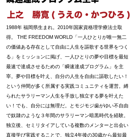
1988年 福岡県生まれ。2010年国家資格理学療法士取
得。 THE FREEDOM WORLD「一人ひとりが唯一無二
の価値ある存在として自由に人生を謳歌する世界をつく
る」をミッションに掲げ、一人ひとりの夢や目標を最短
最速で達成させるための「瞬速達成プログラム」を主
宰。夢や目標を叶え、自分の人生を自由に謳歌したい！
という仲間が多く所属する実践コミュニティを運営。縛
られたサラリーマン人生を手放し独立する夢を叶えた
い！でも、自分には無理だ。とモジモジ歯がゆい不自由
で奴隷のような３年間のサラリーマン暗黒時代を経験。
独立後、セミリタイアしている複数のメンターと出会い
直接学び実践することで、独立4年後の30歳から最短最