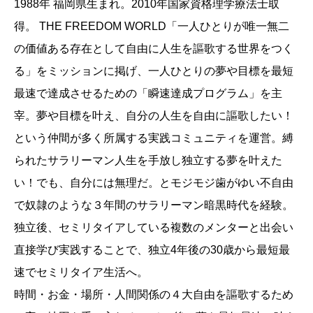
1988年 福岡県生まれ。2010年国家資格理学療法士取
得。 THE FREEDOM WORLD「一人ひとりが唯一無二
の価値ある存在として自由に人生を謳歌する世界をつく
る」をミッションに掲げ、一人ひとりの夢や目標を最短
最速で達成させるための「瞬速達成プログラム」を主
宰。夢や目標を叶え、自分の人生を自由に謳歌したい！
という仲間が多く所属する実践コミュニティを運営。縛
られたサラリーマン人生を手放し独立する夢を叶えた
い！でも、自分には無理だ。とモジモジ歯がゆい不自由
で奴隷のような３年間のサラリーマン暗黒時代を経験。
独立後、セミリタイアしている複数のメンターと出会い
直接学び実践することで、独立4年後の30歳から最短最
速でセミリタイア生活へ。
時間・お金・場所・人間関係の４大自由を謳歌するため