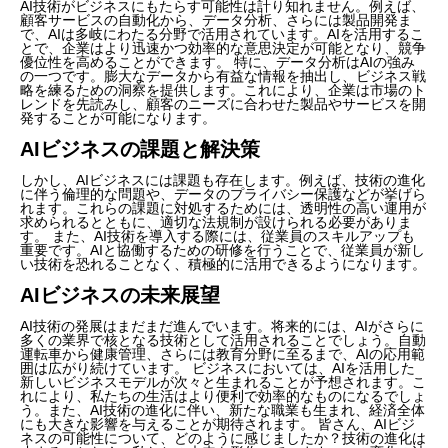
AI技術がビジネスにもたらす可能性は計り知れません。例えば、
顧客サービスの自動化から、データ分析、さらには製品開発ま
で、AIは多岐にわたる分野で活用されています。AIを活用するこ
とで、企業はより迅速かつ効率的な意思決定が可能となり、競争
優位性を高めることができます。 特に、データ分析はAIの強み
の一つです。膨大なデータから有益な情報を抽出し、ビジネス戦
略を練るための洞察を提供します。これにより、企業は市場のト
レンドを先読みし、顧客のニーズに合わせた製品やサービスを開
発することが可能になります。
AIビジネスの課題と解決策
しかし、AIビジネスには課題も存在します。例えば、技術の進化
に伴う倫理的な問題や、データのプライバシー保護などが挙げら
れます。これらの課題に対処するためには、透明性の高い運用が
求められるとともに、適切な法規制が設けられる必要がありま
す。 また、AI技術を導入する際には、従業員のスキルアップも
重要です。AIと協働するための研修を行うことで、従業員が新し
い技術を恐れることなく、積極的に活用できるようになります。
AIビジネスの未来展望
AI技術の発展はまだまだ進んでいます。将来的には、AIがさらに
多くの業界で核となる技術として活用されることでしょう。自動
運転車から健康管理、さらには教育分野に至るまで、AIの応用範
囲は広がり続けています。 ビジネスにおいては、AIを活用した
新しいビジネスモデルが次々と生まれることが予想されます。こ
れにより、私たちの生活はより便利で効率的なものになるでしょ
う。また、AI技術の進化に伴い、新たな職業も生まれ、経済全体
にも大きな影響を与えることが期待されます。 皆さん、AIビジ
ネスの可能性について、どのように感じましたか？技術の進化は