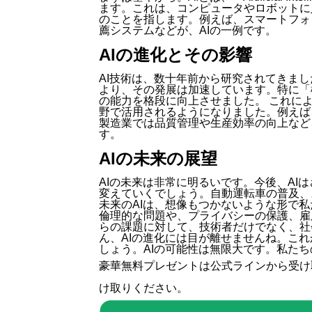
ます。これは、コンピュータやロボットに
のことを指します。例えば、スマートフォ
薦システムなどが、AIの一例です。
AIの進化とその影響
AI技術は、数十年前から研究されてきま
より、その発展は加速しています。特に「
の能力を格段に向上させました。 これに
野で活用されるようになりました。例えば
製造業では品質管理や生産効率の向上など
す。
AIの未来の展望
AIの未来は非常に明るいです。今後、AI
変えていくでしょう。自動運転車の普及、
未来のAIは、想像もつかないような形で私
倫理的な問題や、プライバシーの保護、雇
らの課題に対して、技術者だけでなく、社
ん、AIの進化には目が離せませんね。これ
しょう。AIの可能性は無限大です。私た
豪華無料プレゼントは
公式ライン
から受け
け取りください。