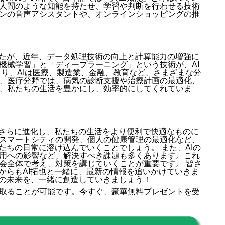
人間のような知能を持たせ、学習や判断を行わせる技術
ンの音声アシスタントや、オンラインショッピングの推
したが、近年、データ処理技術の向上と計算能力の増強に
機械学習」と「ディープラーニング」という技術が、AI
より、AIは医療、製造業、金融、教育など、さまざまな分
、医疗分野では、病気の診断支援や治療計画の最適化、
、私たちの生活を豊かにし、効率的にしてくれていま
はさらに進化し、私たちの生活をより便利で快適なものに
スマートシティの開発、個人の健康管理の最適化など、
たちの日常に溶け込んでいくことでしょう。 また、AIの
用への影響など、解決すべき課題も多くあります。これ
会全体で考え、対策を講じていくことが重要です。 皆さ
からもAI拓也と一緒に、最新の情報を追いかけていきま
ちの未来を、一緒に創造していきましょう！
取ることが可能です。今すぐ、豪華無料プレゼントを受