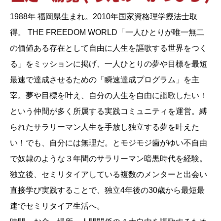
1988年 福岡県生まれ。2010年国家資格理学療法士取
得。 THE FREEDOM WORLD「一人ひとりが唯一無二
の価値ある存在として自由に人生を謳歌する世界をつく
る」をミッションに掲げ、一人ひとりの夢や目標を最短
最速で達成させるための「瞬速達成プログラム」を主
宰。夢や目標を叶え、自分の人生を自由に謳歌したい！
という仲間が多く所属する実践コミュニティを運営。縛
られたサラリーマン人生を手放し独立する夢を叶えた
い！でも、自分には無理だ。とモジモジ歯がゆい不自由
で奴隷のような３年間のサラリーマン暗黒時代を経験。
独立後、セミリタイアしている複数のメンターと出会い
直接学び実践することで、独立4年後の30歳から最短最
速でセミリタイア生活へ。