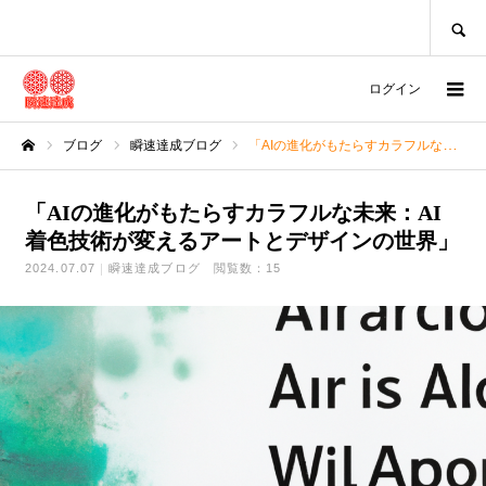
SEARCH
ログイン
ブログ
瞬速達成ブログ
「AIの進化がもたらすカラフルな未来：AI着色技術が変えるアートとデザインの世界」
ホーム
「AIの進化がもたらすカラフルな未来：AI
着色技術が変えるアートとデザインの世界」
2024.07.07
瞬速達成ブログ
閲覧数：15