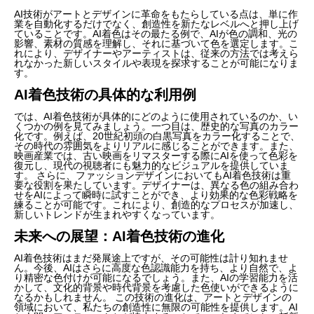
AI技術がアートとデザインに革命をもたらしている点は、単に作
業を自動化するだけでなく、創造性を新たなレベルへと押し上げ
ていることです。AI着色はその最たる例で、AIが色の調和、光の
影響、素材の質感を理解し、それに基づいて色を選定します。こ
れにより、デザイナーやアーティストは、従来の方法では考えら
れなかった新しいスタイルや表現を探求することが可能になりま
す。
AI着色技術の具体的な利用例
では、AI着色技術が具体的にどのように使用されているのか、い
くつかの例を見てみましょう。一つ目は、歴史的な写真のカラー
化です。例えば、20世紀初頭の白黒写真をカラー化することで、
その時代の雰囲気をよりリアルに感じることができます。また、
映画産業では、古い映画をリマスターする際にAIを使って色彩を
復元し、現代の視聴者にも魅力的なビジュアルを提供していま
す。 さらに、ファッションデザインにおいてもAI着色技術は重
要な役割を果たしています。デザイナーは、異なる色の組み合わ
せをAIによって瞬時に試すことができ、より効果的な色彩戦略を
練ることが可能です。これにより、創造的なプロセスが加速し、
新しいトレンドが生まれやすくなっています。
未来への展望：AI着色技術の進化
AI着色技術はまだ発展途上ですが、その可能性は計り知れませ
ん。今後、AIはさらに高度な色認識能力を持ち、より自然で、よ
り精密な色付けが可能になるでしょう。また、AIの学習能力を活
かして、文化的背景や時代背景を考慮した色使いができるように
なるかもしれません。 この技術の進化は、アートとデザインの
領域において、私たちの創造性に無限の可能性を提供します。AI