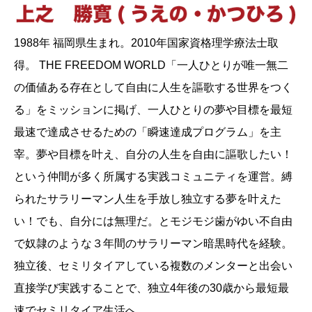
1988年 福岡県生まれ。2010年国家資格理学療法士取
得。 THE FREEDOM WORLD「一人ひとりが唯一無二
の価値ある存在として自由に人生を謳歌する世界をつく
る」をミッションに掲げ、一人ひとりの夢や目標を最短
最速で達成させるための「瞬速達成プログラム」を主
宰。夢や目標を叶え、自分の人生を自由に謳歌したい！
という仲間が多く所属する実践コミュニティを運営。縛
られたサラリーマン人生を手放し独立する夢を叶えた
い！でも、自分には無理だ。とモジモジ歯がゆい不自由
で奴隷のような３年間のサラリーマン暗黒時代を経験。
独立後、セミリタイアしている複数のメンターと出会い
直接学び実践することで、独立4年後の30歳から最短最
速でセミリタイア生活へ。