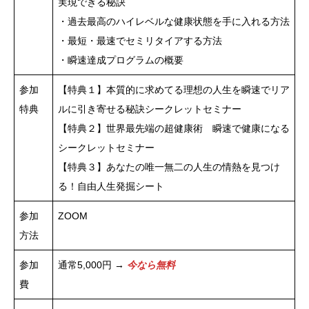
実現できる秘訣
・過去最高のハイレベルな健康状態を手に入れる方法
・最短・最速でセミリタイアする方法
・瞬速達成プログラムの概要
参加
【特典１】本質的に求めてる理想の人生を瞬速でリア
特典
ルに引き寄せる秘訣シークレットセミナー
【特典２】世界最先端の超健康術 瞬速で健康になる
シークレットセミナー
【特典３】あなたの唯一無二の人生の情熱を見つけ
る！自由人生発掘シート
参加
ZOOM
方法
参加
通常5,000円 →
今なら無料
費