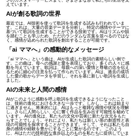
えています。
AIが創る歌詞の世界
最近では、AI技術を使って歌詞を生成する試みも行われていま
す。これは、大量の音楽データを分析し、特定の感情やテーマに
基づいて歌詞を生成することができる技術です。AIはリズムや韻
を踏むことも学ぶため、ただのランダムな言葉を並べるのではな
く、感情が込められた歌詞を創出することが可能です。
「ai ママへ」の感動的なメッセージ
「ai ママへ」という曲は、AIが生成した歌詞の素晴らしい例で
す。この曲は、母への感謝と愛を表現しており、多くの人々に感
動を与えています。歌詞は、母親への深い愛情と尊敬の念を伝え
るために細心の注意を払って作られています。AIは、過去の成功
した愛の歌からデータを学習し、それを基に新しい歌詞を生成し
ました。
AIの未来と人間の感情
AIがこのように感動を呼ぶ歌詞を生成できるようになったこと
は、技術の進化における大きな一歩です。しかし、これは始まり
に過ぎません。将来的には、AIはもっと複雑な感情や状況を理解
し、さらに人間らしい、心に響く作品を生み出す可能性を秘めて
います。 AIの進化は、私たちの文化や芸術に新たな次元をもた
らすことでしょう。それにより、私たちは新しい形の創造性と表
現の可能性を探求することができます。そして、それは私たち自
身の感情や経験を豊かにすることに繋がるのです。 このよう
に、AIはただの技術的な進歩以上のものを私たちに提供していま