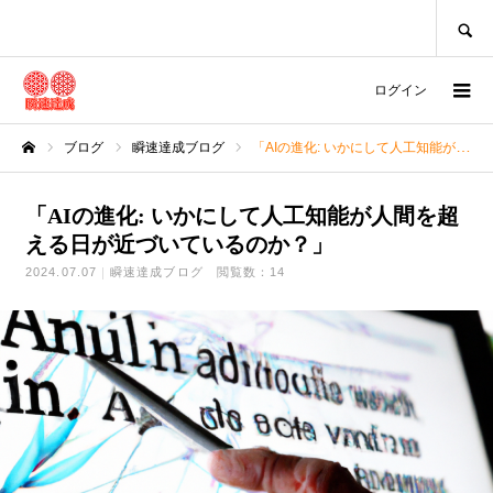
SEARCH
ログイン
ブログ
瞬速達成ブログ
「AIの進化: いかにして人工知能が人間を超える日が近づいているのか？」
ホーム
「AIの進化: いかにして人工知能が人間を超
える日が近づいているのか？」
2024.07.07
瞬速達成ブログ
閲覧数：14