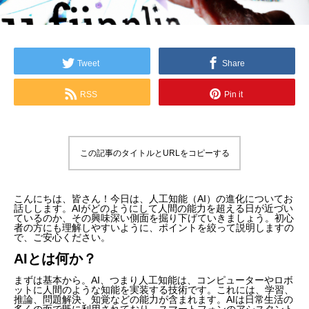
Tweet
Share
RSS
Pin it
この記事のタイトルとURLをコピーする
こんにちは、皆さん！今日は、人工知能（AI）の進化についてお
話しします。AIがどのようにして人間の能力を超える日が近づい
ているのか、その興味深い側面を掘り下げていきましょう。初心
者の方にも理解しやすいように、ポイントを絞って説明しますの
で、ご安心ください。
AIとは何か？
まずは基本から。AI、つまり人工知能は、コンピューターやロボ
ットに人間のような知能を実装する技術です。これには、学習、
推論、問題解決、知覚などの能力が含まれます。AIは日常生活の
多くの面で既に利用されており、スマートフォンのアシスタント