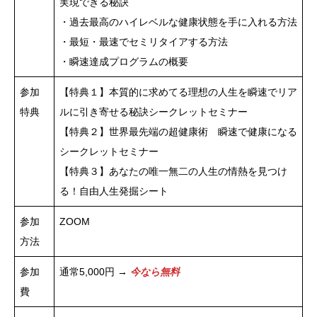
実現できる秘訣
・過去最高のハイレベルな健康状態を手に入れる方法
・最短・最速でセミリタイアする方法
・瞬速達成プログラムの概要
参加
【特典１】本質的に求めてる理想の人生を瞬速でリア
特典
ルに引き寄せる秘訣シークレットセミナー
【特典２】世界最先端の超健康術 瞬速で健康になる
シークレットセミナー
【特典３】あなたの唯一無二の人生の情熱を見つけ
る！自由人生発掘シート
参加
ZOOM
方法
参加
通常5,000円 →
今なら無料
費