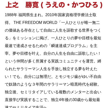
1988年 福岡県生まれ。2010年国家資格理学療法士取
得。 THE FREEDOM WORLD「一人ひとりが唯一無二
の価値ある存在として自由に人生を謳歌する世界をつく
る」をミッションに掲げ、一人ひとりの夢や目標を最短
最速で達成させるための「瞬速達成プログラム」を主
宰。夢や目標を叶え、自分の人生を自由に謳歌したい！
という仲間が多く所属する実践コミュニティを運営。縛
られたサラリーマン人生を手放し独立する夢を叶えた
い！でも、自分には無理だ。とモジモジ歯がゆい不自由
で奴隷のような３年間のサラリーマン暗黒時代を経験。
独立後、セミリタイアしている複数のメンターと出会い
直接学び実践することで、独立4年後の30歳から最短最
速でセミリタイア生活へ。