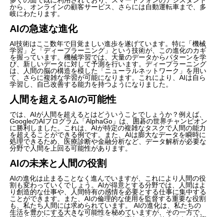
から、オンラインの顧客サービス、さらには自動運転車まで、多
岐にわたります。
AIの急速な進化
AI技術はここ数年で目覚ましい進歩を遂げています。特に「機械
学習」と「ディープラーニング」という技術が、この進化のカギ
を握っています。機械学習では、大量のデータからパターンを学
び、新しいデータに対して予測を行います。ディープラーニング
は、人間の脳の構造を模した「ニューラルネットワーク」を用い
て、さらに複雑な学習が可能になります。これにより、AIは自ら
学習し、自己改善する能力を持つようになりました。
人間を超えるAIの可能性
では、AIが人間を超えるとはどういうことでしょうか？例えば、
GoogleのAIプログラム「AlphaGo」は、囲碁の世界チャンピオン
に勝利しました。これは、AIが特定の複雑なタスクで人間の能力
を超えることができる例です。また、AIは膨大なデータを瞬時に
処理できるため、医療診断や金融分析など、データ解析が必要な
分野で人間を上回る可能性があります。
AIの未来と人間の役割
AIの進化は止まることなく進んでいますが、これにより人間の役
割も変わっていくでしょう。AIが得意とする分野では、人間はよ
り創造的な仕事や、人間特有の感情を必要とする仕事に集中する
ことができます。また、AIの倫理的な使用を監督する重要な役割
も、私たち人間には求められています。 AIの進化は、私たちの
生活を豊かにする大きな可能性を秘めていますが、その一方で、