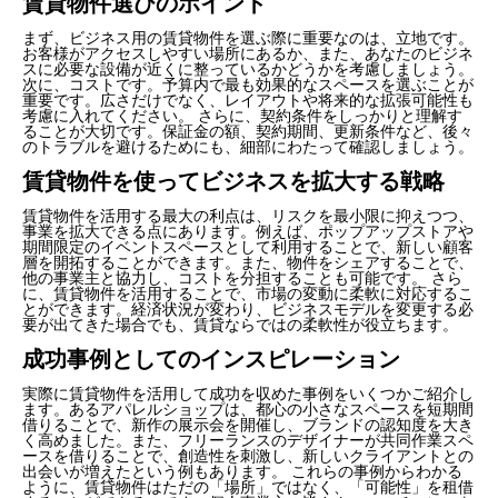
賃貸物件選びのポイント
まず、ビジネス用の賃貸物件を選ぶ際に重要なのは、立地です。
お客様がアクセスしやすい場所にあるか、また、あなたのビジネ
スに必要な設備が近くに整っているかどうかを考慮しましょう。
次に、コストです。予算内で最も効果的なスペースを選ぶことが
重要です。広さだけでなく、レイアウトや将来的な拡張可能性も
考慮に入れてください。 さらに、契約条件をしっかりと理解す
ることが大切です。保証金の額、契約期間、更新条件など、後々
のトラブルを避けるためにも、細部にわたって確認しましょう。
賃貸物件を使ってビジネスを拡大する戦略
賃貸物件を活用する最大の利点は、リスクを最小限に抑えつつ、
事業を拡大できる点にあります。例えば、ポップアップストアや
期間限定のイベントスペースとして利用することで、新しい顧客
層を開拓することができます。また、物件をシェアすることで、
他の事業主と協力し、コストを分担することも可能です。 さら
に、賃貸物件を活用することで、市場の変動に柔軟に対応するこ
とができます。経済状況が変わり、ビジネスモデルを変更する必
要が出てきた場合でも、賃貸ならではの柔軟性が役立ちます。
成功事例としてのインスピレーション
実際に賃貸物件を活用して成功を収めた事例をいくつかご紹介し
ます。あるアパレルショップは、都心の小さなスペースを短期間
借りることで、新作の展示会を開催し、ブランドの認知度を大き
く高めました。また、フリーランスのデザイナーが共同作業スペ
ースを借りることで、創造性を刺激し、新しいクライアントとの
出会いが増えたという例もあります。 これらの事例からわかる
ように、賃貸物件はただの「場所」ではなく、「可能性」を租借