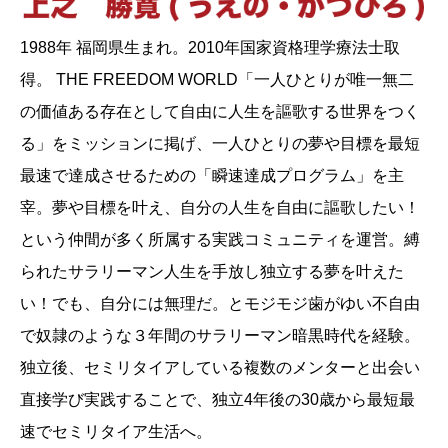
1988年 福岡県生まれ。2010年国家資格理学療法士取
得。 THE FREEDOM WORLD「一人ひとりが唯一無二
の価値ある存在として自由に人生を謳歌する世界をつく
る」をミッションに掲げ、一人ひとりの夢や目標を最短
最速で達成させるための「瞬速達成プログラム」を主
宰。夢や目標を叶え、自分の人生を自由に謳歌したい！
という仲間が多く所属する実践コミュニティを運営。縛
られたサラリーマン人生を手放し独立する夢を叶えた
い！でも、自分には無理だ。とモジモジ歯がゆい不自由
で奴隷のような３年間のサラリーマン暗黒時代を経験。
独立後、セミリタイアしている複数のメンターと出会い
直接学び実践することで、独立4年後の30歳から最短最
速でセミリタイア生活へ。