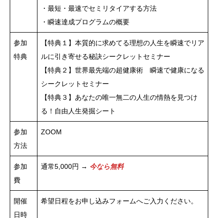
・最短・最速でセミリタイアする方法
・瞬速達成プログラムの概要
参加
【特典１】本質的に求めてる理想の人生を瞬速でリア
特典
ルに引き寄せる秘訣シークレットセミナー
【特典２】世界最先端の超健康術 瞬速で健康になる
シークレットセミナー
【特典３】あなたの唯一無二の人生の情熱を見つけ
る！自由人生発掘シート
参加
ZOOM
方法
参加
通常5,000円 →
今なら無料
費
開催
希望日程をお申し込みフォームへご入力ください。
日時