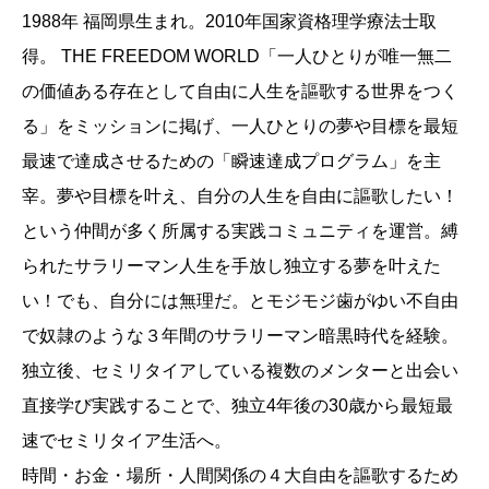
1988年 福岡県生まれ。2010年国家資格理学療法士取
得。 THE FREEDOM WORLD「一人ひとりが唯一無二
の価値ある存在として自由に人生を謳歌する世界をつく
る」をミッションに掲げ、一人ひとりの夢や目標を最短
最速で達成させるための「瞬速達成プログラム」を主
宰。夢や目標を叶え、自分の人生を自由に謳歌したい！
という仲間が多く所属する実践コミュニティを運営。縛
られたサラリーマン人生を手放し独立する夢を叶えた
い！でも、自分には無理だ。とモジモジ歯がゆい不自由
で奴隷のような３年間のサラリーマン暗黒時代を経験。
独立後、セミリタイアしている複数のメンターと出会い
直接学び実践することで、独立4年後の30歳から最短最
速でセミリタイア生活へ。
時間・お金・場所・人間関係の４大自由を謳歌するため