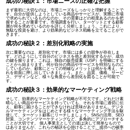
成功の秘訣１：市場ニーズの正確な把握
まず最初に大切なのは、市場ニーズをしっかりと理解することで
す。自分が提供しようとしている商品やサービスが、実際に市場
で求められているものなのか、その需要はどの程度あるのかを把
握することが重要です。市場調査を行い、ターゲットとする顧客
層が何を求めているのかを詳しく分析しましょう。これにより、
無駄な投資を避け、より効果的なビジネス戦略を立てることがで
きます。
成功の秘訣２：差別化戦略の実施
次に重要なのは、差別化です。市場には多くの競争が存在しま
す。どのようにして自分のビジネスを他と差別化するかが、成功
の鍵を握ります。これは、独自の販売提案（USP）を明確にする
ことから始まります。何が自分の商品やサービスを特別なものに
しているのか、顧客にとっての明確なメリットは何かを考え、そ
れを前面に押し出していきましょう。また、品質、価格、サービ
ス、デザインなど、様々な角度から差別化を図ることが可能で
す。
成功の秘訣３：効果的なマーケティング戦略
そして、効果的なマーケティング戦略が不可欠です。どれだけ素
晴らしい商品やサービスを持っていても、それを市場に適切に伝
え、顧客に届けることができなければ意味がありません。デジタ
ルマーケティングをはじめとする様々なマーケティング手法を駆
使して、ターゲット顧客にリーチしましょう。SNSの活用、SEO
対策、コンテンツマーケティングなど、多角的にアプローチする
ことが大切です。 個人事業主としての道は決して簡単なもので
はありませんが、これらの秘訣を心掛けることで、成功への確率