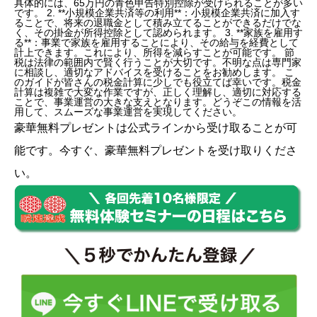
具体的には、65万円の青色申告特別控除が受けられることが多い
です。 2. **小規模企業共済等の利用**：小規模企業共済に加入す
ることで、将来の退職金として積み立てることができるだけでな
く、その掛金が所得控除として認められます。 3. **家族を雇用す
る**：事業で家族を雇用することにより、その給与を経費として
計上できます。これにより、所得を減らすことが可能です。 節
税は法律の範囲内で賢く行うことが大切です。不明な点は専門家
に相談し、適切なアドバイスを受けることをお勧めします。 こ
のガイドが皆さんの税金計算に少しでも役立てば幸いです。税金
計算は複雑で大変な作業ですが、正しく理解し、適切に対応する
ことで、事業運営の大きな支えとなります。どうぞこの情報を活
用して、スムーズな事業運営を実現してください。
豪華無料プレゼントは
公式ライン
から受け取ることが可
能です。今すぐ、豪華無料プレゼントを受け取りくださ
い。