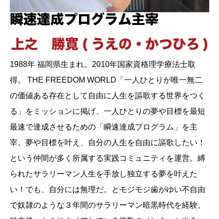
1988年 福岡県生まれ。2010年国家資格理学療法士取
得。 THE FREEDOM WORLD「一人ひとりが唯一無二
の価値ある存在として自由に人生を謳歌する世界をつく
る」をミッションに掲げ、一人ひとりの夢や目標を最短
最速で達成させるための「瞬速達成プログラム」を主
宰。夢や目標を叶え、自分の人生を自由に謳歌したい！
という仲間が多く所属する実践コミュニティを運営。縛
られたサラリーマン人生を手放し独立する夢を叶えた
い！でも、自分には無理だ。とモジモジ歯がゆい不自由
で奴隷のような３年間のサラリーマン暗黒時代を経験。