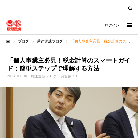
SEARCH
ログイン
ブログ
瞬速達成ブログ
「個人事業主必見！税金計算のスマートガイド：簡単ステップで理解する方法」
ホーム
「個人事業主必見！税金計算のスマートガイ
ド：簡単ステップで理解する方法」
2024.07.08
瞬速達成ブログ
閲覧数：16