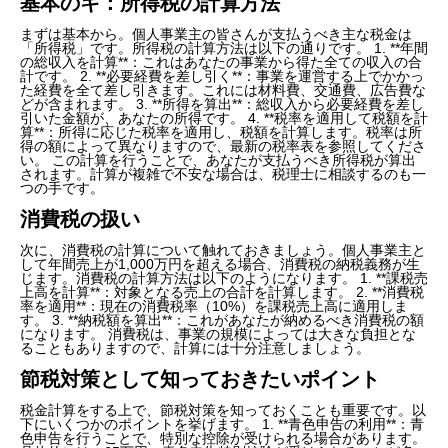
基本のキ：所得税の計算方法
まずは基本から。個人事業主の皆さんが支払うべき主な税金は
「所得税」です。所得税の計算方法は以下の通りです。 1. **年間
の総収入を計算**：これはあなたの事業から得た全ての収入の合
計です。 2. **必要経費を差し引く**：事業を運営する上でかかっ
た経費を全て差し引きます。これには材料費、交通費、広告費な
どが含まれます。 3. **所得を算出**：総収入から必要経費を差し
引いた金額が、あなたの所得です。 4. **税率を適用して税額を計
算**：所得に応じた税率を適用し、税額を計算します。税率は所
得の額によって異なりますので、最新の税率表を参照してくださ
い。 この計算を行うことで、あなたが支払うべき所得税が算出
されます。計算が複雑で不安な場合は、税理士に相談するのも一
つの手です。
消費税の扱い
次に、消費税の計算について触れておきましょう。個人事業主と
して年間売上が1,000万円を超える場合、消費税の納税義務が生
じます。消費税の計算方法は以下のようになります。 1. **課税売
上高を計算**：対象となる売上の合計を計算します。 2. **消費税
率を適用**：現在の消費税率（10%）を課税売上高に適用しま
す。 3. **納税額を算出**：これがあなたが納めるべき消費税の額
になります。 消費税は、事業の規模によっては大きな負担とな
ることもありますので、計算には十分注意しましょう。
節税対策として知っておきたいポイント
税金計算をする上で、節税対策を知っておくことも重要です。以
下にいくつかのポイントを挙げます。 1. **青色申告の利用**：青
色申告を行うことで、特別な控除が受けられる場合があります。