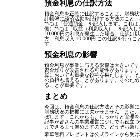
預金利息の仕訳方法
預金利息を正確に仕訳することは、財務状
計帳簿に経済活動を記録する方法のこと。具
**には「普通預金」を記入します。これは、
側）**には「収益（利息収入）」を記入
10,000円の利息が発生した場合、仕訳は以下
方：利息収入 10,000円 この仕訳を行
す。
預金利息の影響
預金利息が事業に与える影響は大きいです
資金繰りが改善される可能性があります。
算においても重要な役割を果たします。 
の負担も増えることがあります。そのため
ることが重要です。
まとめ
今回は、預金利息の仕訳方法とその影響に
財務状況の把握には欠かせません。また、
ぼします。これからも、しっかりと管理を
記事が皆さんの事業運営に少しでも役立つ
けできるよう努めますので、どうぞお楽し
豪華無料プレゼントは
公式ライン
から受け