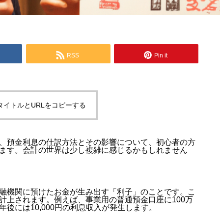
RSS
Pin it
タイトルとURLをコピーする
、預金利息の仕訳方法とその影響について、初心者の方
ます。会計の世界は少し複雑に感じるかもしれません
融機関に預けたお金が生み出す「利子」のことです。こ
計上されます。例えば、事業用の普通預金口座に100万
後には10,000円の利息収入が発生します。