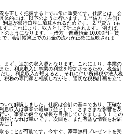
況を正しく把握する上で非常に重要です。仕訳とは、会
体的には、以下のように行います。 1. **借方（左側）
利息が銀行口座に加算されるためです。 2. **貸方（右
します。これにより、収入として計上されます。 例えば、
のようになります。 – 借方：普通預金 10,000円 – 貸
うことで、会計帳簿上でのお金の流れが正確に反映されま
。まず、追加の収入源となります。これにより、事業の
また、利息収入は事業の利益を増加させるため、税金計
ただし、利息収入が増えると、それに伴い所得税や法人税
、税務の専門家と相談しながら、適切な税務計画を立て
ついて解説しました。仕訳は会計の基本であり、正確な
利息収入は事業の追加収益として、さまざまな影響を及
行い、事業の健全な成長を目指していきましょう！ この
情報となれば幸いです。次回も、また有益な情報をお届
みに！
取ることが可能です。今すぐ、豪華無料プレゼントを受