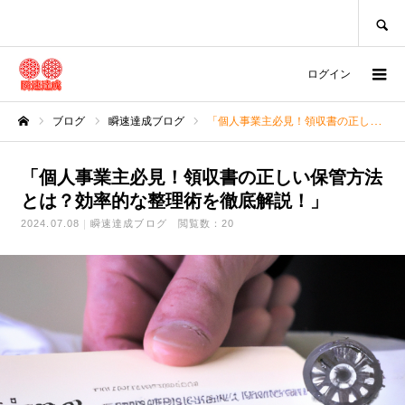
SEARCH
ログイン
ブログ
瞬速達成ブログ
「個人事業主必見！領収書の正しい保管方法とは？効率的な整理術を徹底解説！」
ホーム
「個人事業主必見！領収書の正しい保管方法
とは？効率的な整理術を徹底解説！」
2024.07.08
瞬速達成ブログ
閲覧数：20