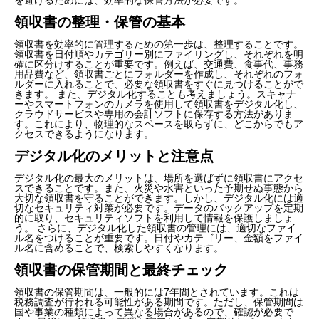
領収書の整理・保管の基本
領収書を効率的に管理するための第一歩は、整理することです。
領収書を日付順やカテゴリー別にファイリングし、それぞれを明
確に区分けすることが重要です。例えば、交通費、食事代、事務
用品費など、領収書ごとにフォルダーを作成し、それぞれのフォ
ルダーに入れることで、必要な領収書をすぐに見つけることがで
きます。 また、デジタル化することも考えましょう。スキャナ
ーやスマートフォンのカメラを使用して領収書をデジタル化し、
クラウドサービスや専用の会計ソフトに保存する方法がありま
す。これにより、物理的なスペースを取らずに、どこからでもア
クセスできるようになります。
デジタル化のメリットと注意点
デジタル化の最大のメリットは、場所を選ばずに領収書にアクセ
スできることです。また、火災や水害といった予期せぬ事態から
大切な領収書を守ることができます。しかし、デジタル化には適
切なセキュリティ対策が必要です。データのバックアップを定期
的に取り、セキュリティソフトを利用して情報を保護しましょ
う。 さらに、デジタル化した領収書の管理には、適切なファイ
ル名をつけることが重要です。日付やカテゴリー、金額をファイ
ル名に含めることで、検索しやすくなります。
領収書の保管期間と最終チェック
領収書の保管期間は、一般的には7年間とされています。これは
税務調査が行われる可能性がある期間です。ただし、保管期間は
国や事業の種類によって異なる場合があるので、確認が必要で