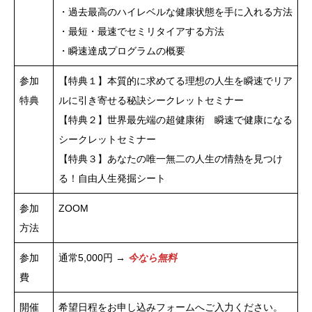
・過去最高のハイレベルな健康状態を手に入れる方法
・最短・最速でセミリタイアする方法
・瞬速達成プログラムの概要
参加
【特典１】本質的に求めてる理想の人生を瞬速でリア
特典
ルに引き寄せる秘訣シークレットセミナー
【特典２】世界最先端の超健康術 瞬速で健康になる
シークレットセミナー
【特典３】あなたの唯一無二の人生の情熱を見つけ
る！自由人生発掘シート
参加
ZOOM
方法
参加
通常5,000円 →
今なら無料
費
開催
希望日程をお申し込みフォームへご入力ください。