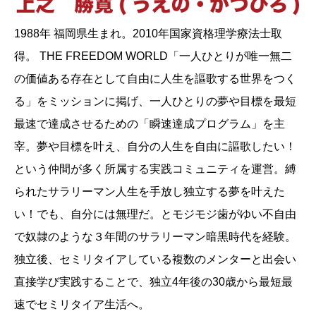
1988年 福岡県生まれ。2010年国家資格理学療法士取
得。 THE FREEDOM WORLD「一人ひとりが唯一無二
の価値ある存在として自由に人生を謳歌する世界をつく
る」をミッションに掲げ、一人ひとりの夢や目標を最短
最速で達成させるための「瞬速達成プログラム」を主
宰。夢や目標を叶え、自分の人生を自由に謳歌したい！
という仲間が多く所属する実践コミュニティを運営。縛
られたサラリーマン人生を手放し独立する夢を叶えた
い！でも、自分には無理だ。とモジモジ歯がゆい不自由
で奴隷のような３年間のサラリーマン暗黒時代を経験。
独立後、セミリタイアしている複数のメンターと出会い
直接学び実践することで、独立4年後の30歳から最短最
速でセミリタイア生活へ。