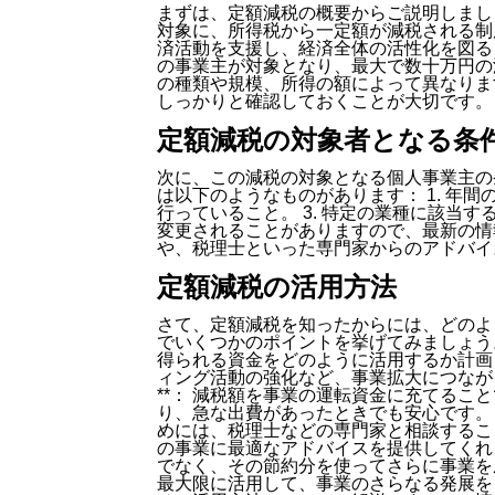
まずは、定額減税の概要からご説明しまし
対象に、所得税から一定額が減税される制
済活動を支援し、経済全体の活性化を図る
の事業主が対象となり、最大で数十万円の
の種類や規模、所得の額によって異なりま
しっかりと確認しておくことが大切です。
定額減税の対象者となる条
次に、この減税の対象となる個人事業主の
は以下のようなものがあります： 1. 年間
行っていること。 3. 特定の業種に該当
変更されることがありますので、最新の情
や、税理士といった専門家からのアドバイ
定額減税の活用方法
さて、定額減税を知ったからには、どのよ
でいくつかのポイントを挙げてみましょう。 
得られる資金をどのように活用するか計画
ィング活動の強化など、事業拡大につながる
**： 減税額を事業の運転資金に充てるこ
り、急な出費があったときでも安心です。 3
めには、税理士などの専門家と相談するこ
の事業に最適なアドバイスを提供してくれ
でなく、その節約分を使ってさらに事業を
最大限に活用して、事業のさらなる発展を目