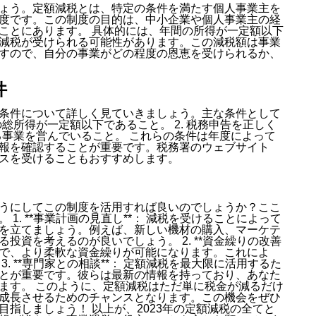
ょう。定額減税とは、特定の条件を満たす個人事業主を
度です。この制度の目的は、中小企業や個人事業主の経
ことにあります。 具体的には、年間の所得が一定額以下
減税が受けられる可能性があります。この減税額は事業
すので、自分の事業がどの程度の恩恵を受けられるか、
件
条件について詳しく見ていきましょう。主な条件として
の総所得が一定額以下であること。 2. 税務申告を正しく
する事業を営んでいること。 これらの条件は年度によって
報を確認することが重要です。税務署のウェブサイト
スを受けることもおすすめします。
うにしてこの制度を活用すれば良いのでしょうか？ここ
1. **事業計画の見直し**： 減税を受けることによって
を立てましょう。例えば、新しい機材の購入、マーケテ
投資を考えるのが良いでしょう。 2. **資金繰りの改善
とで、より柔軟な資金繰りが可能になります。これによ
. **専門家との相談**： 定額減税を最大限に活用するた
とが重要です。彼らは最新の情報を持っており、あなた
ます。 このように、定額減税はただ単に税金が減るだけ
成長させるためのチャンスとなります。この機会をぜひ
指しましょう！ 以上が、2023年の定額減税の全てと