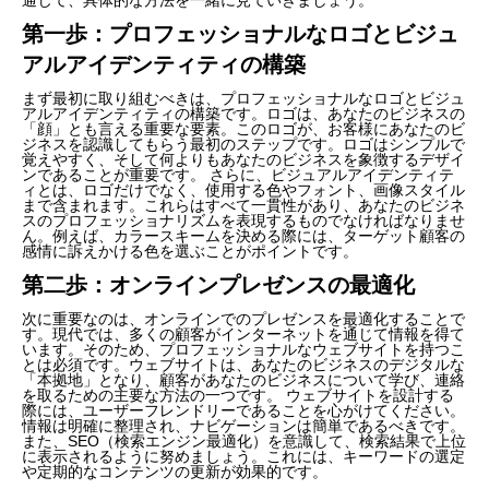
第一歩：プロフェッショナルなロゴとビジュ
アルアイデンティティの構築
まず最初に取り組むべきは、プロフェッショナルなロゴとビジュ
アルアイデンティティの構築です。ロゴは、あなたのビジネスの
「顔」とも言える重要な要素。このロゴが、お客様にあなたのビ
ジネスを認識してもらう最初のステップです。ロゴはシンプルで
覚えやすく、そして何よりもあなたのビジネスを象徴するデザイ
ンであることが重要です。 さらに、ビジュアルアイデンティテ
ィとは、ロゴだけでなく、使用する色やフォント、画像スタイル
まで含まれます。これらはすべて一貫性があり、あなたのビジネ
スのプロフェッショナリズムを表現するものでなければなりませ
ん。例えば、カラースキームを決める際には、ターゲット顧客の
感情に訴えかける色を選ぶことがポイントです。
第二歩：オンラインプレゼンスの最適化
次に重要なのは、オンラインでのプレゼンスを最適化することで
す。現代では、多くの顧客がインターネットを通じて情報を得て
います。そのため、プロフェッショナルなウェブサイトを持つこ
とは必須です。ウェブサイトは、あなたのビジネスのデジタルな
「本拠地」となり、顧客があなたのビジネスについて学び、連絡
を取るための主要な方法の一つです。 ウェブサイトを設計する
際には、ユーザーフレンドリーであることを心がけてください。
情報は明確に整理され、ナビゲーションは簡単であるべきです。
また、SEO（検索エンジン最適化）を意識して、検索結果で上位
に表示されるように努めましょう。これには、キーワードの選定
や定期的なコンテンツの更新が効果的です。