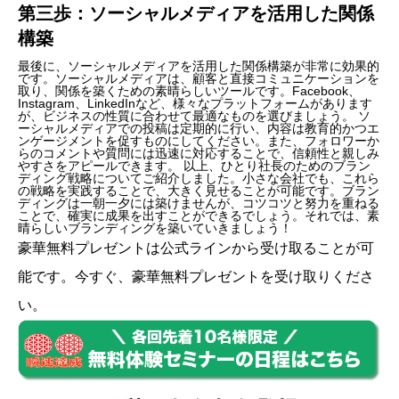
第三歩：ソーシャルメディアを活用した関係
構築
最後に、ソーシャルメディアを活用した関係構築が非常に効果的
です。ソーシャルメディアは、顧客と直接コミュニケーションを
取り、関係を築くための素晴らしいツールです。Facebook、
Instagram、LinkedInなど、様々なプラットフォームがあります
が、ビジネスの性質に合わせて最適なものを選びましょう。 ソ
ーシャルメディアでの投稿は定期的に行い、内容は教育的かつエ
ンゲージメントを促すものにしてください。また、フォロワーか
らのコメントや質問には迅速に対応することで、信頼性と親しみ
やすさをアピールできます。 以上、ひとり社長のためのブラン
ディング戦略についてご紹介しました。小さな会社でも、これら
の戦略を実践することで、大きく見せることが可能です。ブラン
ディングは一朝一夕には築けませんが、コツコツと努力を重ねる
ことで、確実に成果を出すことができるでしょう。それでは、素
晴らしいブランディングを築いていきましょう！
豪華無料プレゼントは
公式ライン
から受け取ることが可
能です。今すぐ、豪華無料プレゼントを受け取りくださ
い。