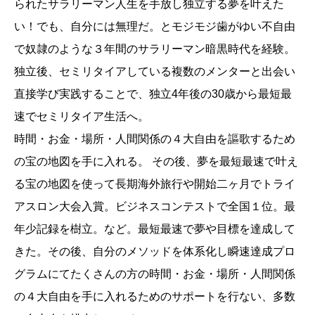
られたサラリーマン人生を手放し独立する夢を叶えた
い！でも、自分には無理だ。とモジモジ歯がゆい不自由
で奴隷のような３年間のサラリーマン暗黒時代を経験。
独立後、セミリタイアしている複数のメンターと出会い
直接学び実践することで、独立4年後の30歳から最短最
速でセミリタイア生活へ。
時間・お金・場所・人間関係の４大自由を謳歌するため
の宝の地図を手に入れる。 その後、夢を最短最速で叶え
る宝の地図を使って長期海外旅行や開始二ヶ月でトライ
アスロン大会入賞。ビジネスコンテストで全国１位。最
年少記録を樹立。など。最短最速で夢や目標を達成して
きた。その後、自分のメソッドを体系化し瞬速達成プロ
グラムにてたくさんの方の時間・お金・場所・人間関係
の４大自由を手に入れるためのサポートを行ない、多数