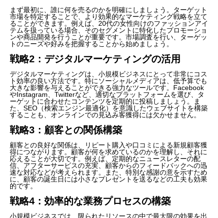
まず最初に、誰に何を売るのかを明確にしましょう。ターゲット
市場を特定することで、より効果的なマーケティング戦略を立て
ることができます。例えば、20代の女性向けのファッションアイ
テムを扱っている場合、そのセグメントに特化したプロモーショ
ンや商品開発を行うことが重要です。市場調査を行い、ターゲッ
トのニーズや好みを把握することから始めましょう。
戦略2：デジタルマーケティングの活用
デジタルマーケティングは、小規模ビジネスにとって非常にコス
ト効率の良い方法です。特にソーシャルメディアは、低予算でも
大きな影響を与えることができる強力なツールです。Facebook
やInstagram、Twitterなど、適切なプラットフォームを選び、タ
ーゲットに合わせたコンテンツを定期的に投稿しましょう。ま
た、SEO（検索エンジン最適化）を意識したウェブサイトを構築
することも、オンラインでの見込み客獲得には欠かせません。
戦略3：顧客との関係構築
顧客との良好な関係は、リピート購入や口コミによる新規顧客獲
得につながります。顧客が何を求めているのかを理解し、それに
応えることが大切です。例えば、定期的なニュースレターの配
信、アフターサービスの充実、顧客からのフィードバックへの迅
速な対応などが考えられます。また、特別な感謝の意を示すため
に、顧客の誕生日には小さなプレゼントを送るなどの工夫も効果
的です。
戦略4：効率的な業務プロセスの構築
小規模ビジネスでは、限られたリソースの中で最大限の効果を出