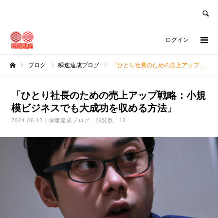
SEARCH
ログイン
ブログ
瞬速達成ブログ
「ひとり社長のための売上アップ戦略：小規模ビジネスでも大成功を収める方法」
ホーム
「ひとり社長のための売上アップ戦略：小規
模ビジネスでも大成功を収める方法」
2024.06.12
瞬速達成ブログ
閲覧数：12