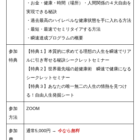
・お金・健康・時間（場所）・人間関係の４大自由を
実現できる秘訣
・過去最高のハイレベルな健康状態を手に入れる方法
・最短・最速でセミリタイアする方法
・瞬速達成プログラムの概要
参加
【特典１】本質的に求めてる理想の人生を瞬速でリア
特典
ルに引き寄せる秘訣シークレットセミナー
【特典２】世界最先端の超健康術 瞬速で健康になる
シークレットセミナー
【特典３】あなたの唯一無二の人生の情熱を見つけ
る！自由人生発掘シート
参加
ZOOM
方法
参加
通常5,000円 →
今なら無料
費