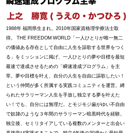
1988年 福岡県生まれ。2010年国家資格理学療法士取
得。 THE FREEDOM WORLD「一人ひとりが唯一無二
の価値ある存在として自由に人生を謳歌する世界をつく
る」をミッションに掲げ、一人ひとりの夢や目標を最短
最速で達成させるための「瞬速達成プログラム」を主
宰。夢や目標を叶え、自分の人生を自由に謳歌したい！
という仲間が多く所属する実践コミュニティを運営。縛
られたサラリーマン人生を手放し独立する夢を叶えた
い！でも、自分には無理だ。とモジモジ歯がゆい不自由
で奴隷のような３年間のサラリーマン暗黒時代を経験。
独立後、セミリタイアしている複数のメンターと出会い
直接学び実践することで、独立4年後の30歳から最短最