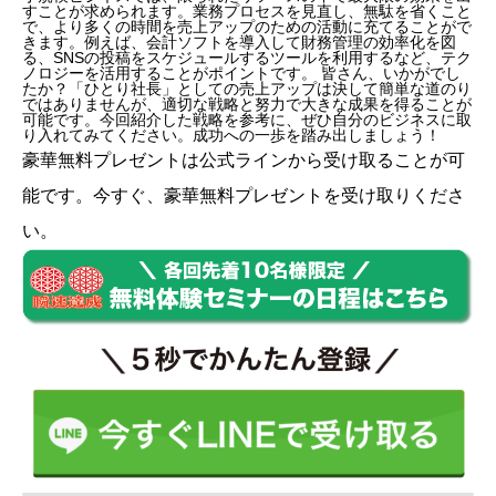
すことが求められます。業務プロセスを見直し、無駄を省くこと
で、より多くの時間を売上アップのための活動に充てることがで
きます。例えば、会計ソフトを導入して財務管理の効率化を図
る、SNSの投稿をスケジュールするツールを利用するなど、テク
ノロジーを活用することがポイントです。 皆さん、いかがでし
たか？「ひとり社長」としての売上アップは決して簡単な道のり
ではありませんが、適切な戦略と努力で大きな成果を得ることが
可能です。今回紹介した戦略を参考に、ぜひ自分のビジネスに取
り入れてみてください。成功への一歩を踏み出しましょう！
豪華無料プレゼントは
公式ライン
から受け取ることが可
能です。今すぐ、豪華無料プレゼントを受け取りくださ
い。