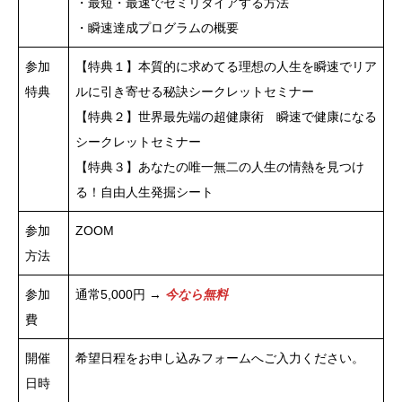
・最短・最速でセミリタイアする方法
・瞬速達成プログラムの概要
参加
【特典１】本質的に求めてる理想の人生を瞬速でリア
特典
ルに引き寄せる秘訣シークレットセミナー
【特典２】世界最先端の超健康術 瞬速で健康になる
シークレットセミナー
【特典３】あなたの唯一無二の人生の情熱を見つけ
る！自由人生発掘シート
参加
ZOOM
方法
参加
通常5,000円 →
今なら無料
費
開催
希望日程をお申し込みフォームへご入力ください。
日時