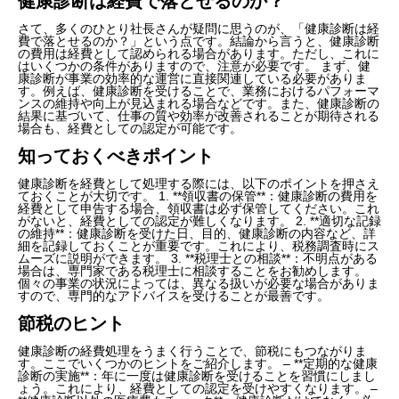
健康診断は経費で落とせるのか？
さて、多くのひとり社長さんが疑問に思うのが、「健康診断は経
費で落とせるのか？」という点です。結論から言うと、健康診断
の費用は経費として認められる場合があります。ただし、これに
はいくつかの条件がありますので、注意が必要です。 まず、健
康診断が事業の効率的な運営に直接関連している必要がありま
す。例えば、健康診断を受けることで、業務におけるパフォーマ
ンスの維持や向上が見込まれる場合などです。また、健康診断の
結果に基づいて、仕事の質や効率が改善されることが期待される
場合も、経費としての認定が可能です。
知っておくべきポイント
健康診断を経費として処理する際には、以下のポイントを押さえ
ておくことが大切です。 1. **領収書の保管**：健康診断の費用を
経費として申告する場合、領収書は必ず保管してください。これ
がないと、経費としての認定が難しくなります。 2. **適切な記録
の維持**：健康診断を受けた日、目的、健康診断の内容など、詳
細を記録しておくことが重要です。これにより、税務調査時にス
ムーズに説明ができます。 3. **税理士との相談**：不明点がある
場合は、専門家である税理士に相談することをお勧めします。
個々の事業の状況によっては、異なる扱いが必要な場合がありま
すので、専門的なアドバイスを受けることが最善です。
節税のヒント
健康診断の経費処理をうまく行うことで、節税にもつながりま
す。ここでいくつかのヒントをご紹介します。 – **定期的な健康
診断の実施**：年に一度は健康診断を受けることを習慣にしまし
ょう。これにより、経費としての認定を受けやすくなります。 –