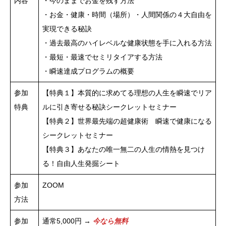
内容
・今のままでお金を残す方法
・お金・健康・時間（場所）・人間関係の４大自由を
実現できる秘訣
・過去最高のハイレベルな健康状態を手に入れる方法
・最短・最速でセミリタイアする方法
・瞬速達成プログラムの概要
参加
【特典１】本質的に求めてる理想の人生を瞬速でリア
特典
ルに引き寄せる秘訣シークレットセミナー
【特典２】世界最先端の超健康術 瞬速で健康になる
シークレットセミナー
【特典３】あなたの唯一無二の人生の情熱を見つけ
る！自由人生発掘シート
参加
ZOOM
方法
参加
通常5,000円 →
今なら無料