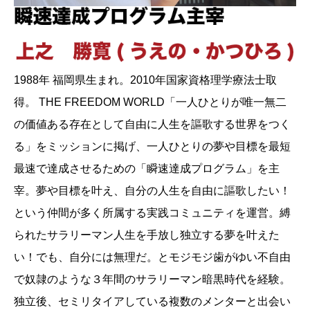
1988年 福岡県生まれ。2010年国家資格理学療法士取
得。 THE FREEDOM WORLD「一人ひとりが唯一無二
の価値ある存在として自由に人生を謳歌する世界をつく
る」をミッションに掲げ、一人ひとりの夢や目標を最短
最速で達成させるための「瞬速達成プログラム」を主
宰。夢や目標を叶え、自分の人生を自由に謳歌したい！
という仲間が多く所属する実践コミュニティを運営。縛
られたサラリーマン人生を手放し独立する夢を叶えた
い！でも、自分には無理だ。とモジモジ歯がゆい不自由
で奴隷のような３年間のサラリーマン暗黒時代を経験。
独立後、セミリタイアしている複数のメンターと出会い