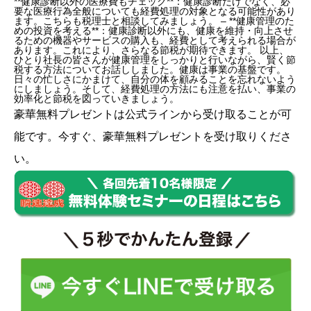
**健康診断以外の医療費もチェック**：健康診断だけでなく、必
要な医療行為全般についても経費処理の対象となる可能性があり
ます。こちらも税理士と相談してみましょう。 – **健康管理のた
めの投資を考える**：健康診断以外にも、健康を維持・向上させ
るための機器やサービスの購入も、経費として考えられる場合が
あります。これにより、さらなる節税が期待できます。 以上、
ひとり社長の皆さんが健康管理をしっかりと行いながら、賢く節
税する方法についてお話ししました。健康は事業の基盤です。
日々の忙しさにかまけて、自分の体を顧みることを忘れないよう
にしましょう。そして、経費処理の方法にも注意を払い、事業の
効率化と節税を図っていきましょう。
豪華無料プレゼントは
公式ライン
から受け取ることが可
能です。今すぐ、豪華無料プレゼントを受け取りくださ
い。