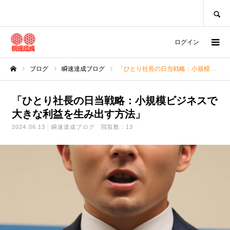
SEARCH
ログイン
ブログ
瞬速達成ブログ
「ひとり社長の日当戦略：小規模ビジネスで大きな利益を生み出す方法」
ホーム
「ひとり社長の日当戦略：小規模ビジネスで
大きな利益を生み出す方法」
2024.06.13
瞬速達成ブログ
閲覧数：13