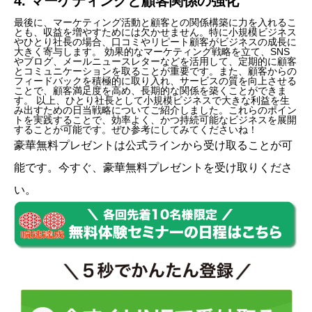
4. マーケティングと顧客関係の強化
最後に、マーケティング活動と顧客との関係構築に力を入れるこ
とも、収益を増やすためには欠かせません。特に小規模ビジネス
やひとり社長の場合、口コミやリピート顧客がビジネスの成長に
大きく寄与します。 効果的なマーケティング戦略を立て、SNS
やブログ、メールニュースレターなどを活用して、定期的に顧客
とコミュニケーションを取ることが重要です。また、顧客からの
フィードバックを積極的に取り入れ、サービスの質を向上させる
ことで、顧客満足度を高め、長期的な関係を築くことができま
す。 以上、ひとり社長として小規模ビジネスで大きな利益を生
み出すための日当戦略についてご紹介しました。これらのポイン
トを実践することで、効率よく、かつ持続可能なビジネスを展開
することが可能です。ぜひ参考にしてみてくださいね！
豪華無料プレゼントは
公式ライン
から受け取ることが可
能です。今すぐ、豪華無料プレゼントを受け取りくださ
い。