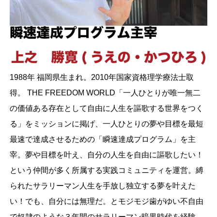
1988年 福岡県生まれ。2010年国家資格理学療法士取
得。 THE FREEDOM WORLD「一人ひとりが唯一無二
の価値ある存在として自由に人生を謳歌する世界をつく
る」をミッションに掲げ、一人ひとりの夢や目標を最短
最速で達成させるための「瞬速達成プログラム」を主
宰。夢や目標を叶え、自分の人生を自由に謳歌したい！
という仲間が多く所属する実践コミュニティを運営。縛
られたサラリーマン人生を手放し独立する夢を叶えた
い！でも、自分には無理だ。とモジモジ歯がゆい不自由
で奴隷のような３年間のサラリーマン暗黒時代を経験。