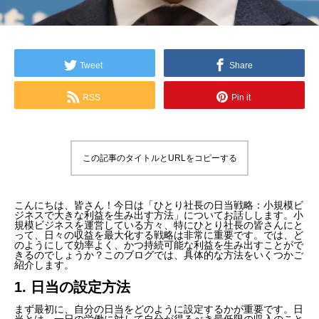
Tweet
Share
RSS
Pin it
この記事のタイトルとURLをコピーする
こんにちは、皆さん！今日は「ひとり社長の日当戦略：小規模ビ
ジネスで大きな利益を生み出す方法」についてお話しします。小
規模ビジネスを運営している方々、特にひとり社長の皆さんにと
って、日々の収益を最大化する戦略は非常に重要です。では、ど
のようにして効率よく、かつ持続可能な利益を生み出すことがで
きるのでしょうか？このブログでは、具体的な方法をいくつかご
紹介します。
1. 日当の設定方法
まず最初に、自分の日当をどのように設定するかが重要です。日
当とは、一日の労働に対して自分が得るべき最低限の収入のこと