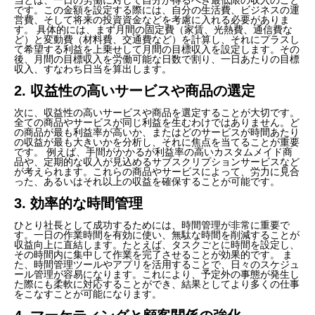
です。この金額を設定する際には、自分の生活費、ビジネスの運
営費、そして将来の投資資金などを考慮に入れる必要がありま
す。 具体的には、まず月間の固定費（家賃、光熱費、通信費な
ど）と変動費（材料費、交通費など）を計算し、それにプラスし
て希望する利益を上乗せして月間の目標収入を設定します。その
後、月間の目標収入を労働可能な日数で割り、一日あたりの目標
収入、すなわち日当を算出します。
2. 収益性の高いサービスや商品の選定
次に、収益性の高いサービスや商品を選定することが大切です。
全ての商品やサービスが同じ利益を生むわけではありません。ど
の商品が最も利益率が高いか、またはどのサービスが時間あたり
の収益が最も大きいかを分析し、それに焦点を当てることが重要
です。 例えば、手間がかかるが利益率の高いカスタムメイド商
品や、定期的な収入が見込めるサブスクリプションサービスなど
が考えられます。これらの商品やサービスによって、労力に見合
った、あるいはそれ以上の収益を確保することが可能です。
3. 効率的な時間管理
ひとり社長として成功するためには、時間管理が非常に重要で
す。一日の作業時間を有効に使い、無駄な時間を削減することが
収益向上に直結します。たとえば、タスクごとに時間を設定し、
その時間内に集中して作業を完了させることが効果的です。 ま
た、時間管理ツールやアプリを活用することで、日々のスケジュ
ール管理が容易になります。これにより、予定外の事態が発生し
た際にも柔軟に対応することができ、結果としてより多くの仕事
をこなすことが可能になります。