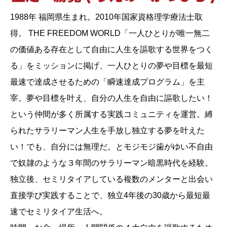
1988年 福岡県生まれ。2010年国家資格理学療法士取
得。 THE FREEDOM WORLD「一人ひとりが唯一無二
の価値ある存在として自由に人生を謳歌する世界をつく
る」をミッションに掲げ、一人ひとりの夢や目標を最短
最速で達成させるための「瞬速達成プログラム」を主
宰。夢や目標を叶え、自分の人生を自由に謳歌したい！
という仲間が多く所属する実践コミュニティを運営。縛
られたサラリーマン人生を手放し独立する夢を叶えた
い！でも、自分には無理だ。とモジモジ歯がゆい不自由
で奴隷のような３年間のサラリーマン暗黒時代を経験。
独立後、セミリタイアしている複数のメンターと出会い
直接学び実践することで、独立4年後の30歳から最短最
速でセミリタイア生活へ。