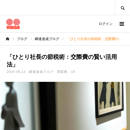
SEARCH
ログイン
ブログ
瞬速達成ブログ
「ひとり社長の節税術：交際費の賢い活用法」
ホーム
「ひとり社長の節税術：交際費の賢い活用
法」
2024.06.13
瞬速達成ブログ
閲覧数：18