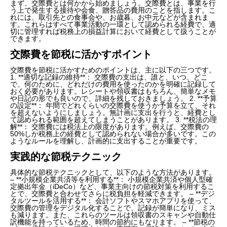
まず、交際費とは何かから始めましょう。交際費とは、事業を行
う上で発生する接待や会食、贈答品の費用のことを指します。こ
れには、取引先との食事会や、お歳暮、お中元などが含まれま
す。これらはすべて事業活動の一環として認められる経費で、適
切に管理すれば税務上の損益計算において経費として扱うことが
できます。
交際費を節税に活かすポイント
交際費を節税に活かすためのポイントは、主に以下の三つです。
1. **適切な記録の維持**： 交際費の支出は、誰と、いつ、どこ
で、何のために、どれだけの費用を使ったのかを明確に記録して
おく必要があります。レシートや領収書はもちろん、簡単なメモ
や日記の形でも良いので、詳細を残しておきましょう。 2. **予算
の設定**： 年間でどれくらいの交際費を使うか予算を立て、それ
を超えないようにしましょう。無計画に支出を行うと、経費とし
て認められる範囲を超えてしまうことがあります。 3. **税法の理
解**： 交際費には税法上の限度があります。例えば、交際費の
50%しか税務上の経費として認められない場合が多いです。この
ようなルールを理解し、計画的に支出することが重要です。
実践的な節税テクニック
具体的な節税テクニックとして、以下のような方法があります。
– **小規模企業共済等を利用する**： 小規模企業共済や個人型確
定拠出年金（iDeCo）など、事業主向けの節税対策を利用するこ
とで、交際費と合わせてさらに税負担を軽減できます。 – **デジ
タルツールを活用する**： 会計ソフトやスマホアプリを使って、
交際費の管理をデジタル化することで、記録が簡単になり、ミス
も減ります。また、これらのツールは領収書のスキャンや自動仕
訳機能を持っているため、時間の節約にもなります。 – **節税の