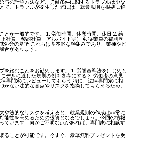
給与の計算方法など、労働条件に関するトラブルは少な
とで、トラブルが発生した際には、就業規則を根拠に解
が一般的です。 1. 労働時間、休憩時間、休日 2. 給
（正社員、契約社員、アルバイト等） 4. 従業員の福利厚
 7. 懲戒処分の基準 これらは基本的な枠組みであり、業種やビ
場合があります。
を踏むことをお勧めします。 1. 労働基準法をはじめと
スモデルに適した規則の例を参考にする 3. 労働者の意見
 法律専門家にレビューしてもらう 特に、法律専門家に相
づかない法的な盲点やリスクを指摘してもらえるため、
大や法的なリスクを考えると、就業規則の作成は非常に
可能性を高めるための投資となるでしょう。今回の情報
っています。何かご不明な点があれば、専門家に相談す
取ることが可能です。今すぐ、豪華無料プレゼントを受