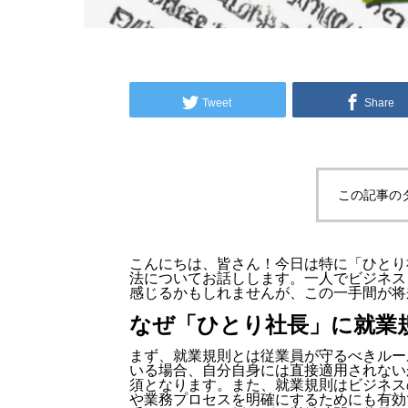
Tweet
Share
この記事の
こんにちは、皆さん！今日は特に「ひとり
法についてお話しします。一人でビジネス
感じるかもしれませんが、この一手間が将
なぜ「ひとり社長」に就業
まず、就業規則とは従業員が守るべきルー
いる場合、自分自身には直接適用されない
須となります。また、就業規則はビジネス
や業務プロセスを明確にするためにも有効