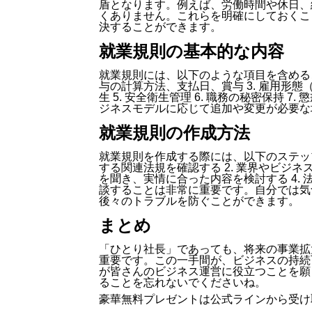
盾となります。例えば、労働時間や休日、
くありません。これらを明確にしておくこ
決することができます。
就業規則の基本的な内容
就業規則には、以下のような項目を含めること
与の計算方法、支払日、賞与 3. 雇用形態
生 5. 安全衛生管理 6. 職務の秘密保持
ジネスモデルに応じて追加や変更が必要な
就業規則の作成方法
就業規則を作成する際には、以下のステップ
する関連法規を確認する 2. 業界やビジネ
を聞き、実情に合った内容を検討する 4.
談することは非常に重要です。自分では気
後々のトラブルを防ぐことができます。
まとめ
「ひとり社長」であっても、将来の事業拡
重要です。この一手間が、ビジネスの持続
が皆さんのビジネス運営に役立つことを願
ることを忘れないでくださいね。
豪華無料プレゼントは
公式ライン
から受け