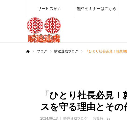
サービス紹介
無料セミナーはこちら
ブログ
瞬速達成ブログ
「ひとり社長必見！就業規
ホーム
「ひとり社長必見！
スを守る理由とその
2024.06.13
瞬速達成ブログ
閲覧数：32