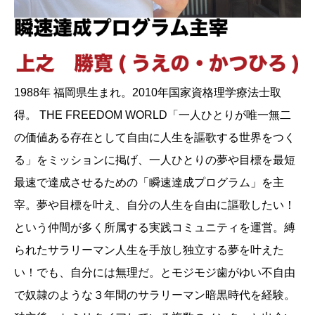
1988年 福岡県生まれ。2010年国家資格理学療法士取
得。 THE FREEDOM WORLD「一人ひとりが唯一無二
の価値ある存在として自由に人生を謳歌する世界をつく
る」をミッションに掲げ、一人ひとりの夢や目標を最短
最速で達成させるための「瞬速達成プログラム」を主
宰。夢や目標を叶え、自分の人生を自由に謳歌したい！
という仲間が多く所属する実践コミュニティを運営。縛
られたサラリーマン人生を手放し独立する夢を叶えた
い！でも、自分には無理だ。とモジモジ歯がゆい不自由
で奴隷のような３年間のサラリーマン暗黒時代を経験。