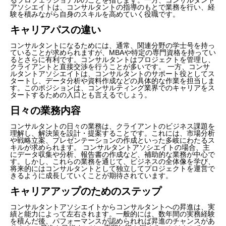
アソシエイトは、コンサルタントの指導のもとで業務を行い、経
験を積みながら自身のスキルを高めていく役職です。
キャリアパスの違い
コンサルタントになるためには、通常、関連分野の学士号を持っ
ていることが求められますが、MBAや特定の専門資格を持ってい
るとさらに有利です。コンサルタントはプロジェクトを管理し、
クライアントと直接交渉を行うことが多いです。 一方、コンサ
ルタントアソシエイトは、コンサルタントのサポート役としてス
タートし、データ分析や資料作成などの具体的な作業を担当しま
す。このポジションは、コンサルティング業界でのキャリアをス
タートするための入口とも言えるでしょう。
日々の業務内容
コンサルタントの日々の業務は、クライアントのビジネス課題を
理解し、解決策を設計・提案することです。これには、市場分析
や戦略立案、プレゼンテーションの作成といった多岐にわたるス
キルが求められます。 コンサルタントアソシエイトの場合、主
にデータ収集や分析、報告書の作成など、補助的な業務が中心で
す。しかし、これらの業務を通じて、ビジネスの全体像を学び、
将来的にはコンサルタントとして独立してプロジェクトを運営で
きるように成長していくことが期待されています。
キャリアアップのためのステップ
コンサルタントアソシエイトからコンサルタントへの昇進は、実
績と能力によって左右されます。一般的には、数年間の実務経験
を積んだ後、パフォーマンスが認められれば昇進のチャンスがあ