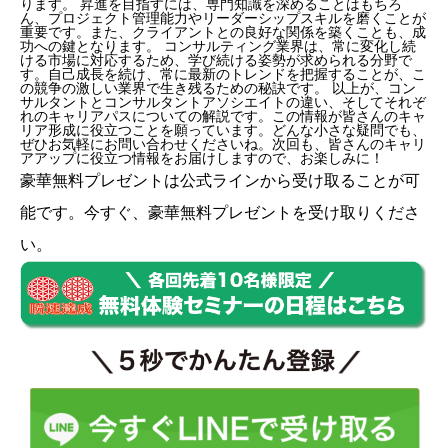
ります。 昇進を目指すには、専門知識を深めることはもちろ
ん、プロジェクト管理能力やリーダーシップスキルを磨くことが
重要です。また、クライアントとの良好な関係を築くことも、成
功への鍵となります。 コンサルティング業界は、常に変化し続
ける市場に対応するため、学び続ける姿勢が求められる分野で
す。自己成長を続け、常に最新のトレンドを把握することが、こ
の競争の激しい業界で生き残るための秘訣です。 以上が、コン
サルタントとコンサルタントアソシエイトの違い、そしてそれぞ
れのキャリアパスについての解説です。この情報が皆さんのキャ
リア形成に役立つことを願っています。どんな小さな疑問でも、
ぜひお気軽にお問い合わせくださいね。次回も、皆さんのキャリ
アアップに役立つ情報をお届けしますので、お楽しみに！
豪華無料プレゼントは
公式ライン
から受け取ることが可
能です。今すぐ、豪華無料プレゼントを受け取りくださ
い。