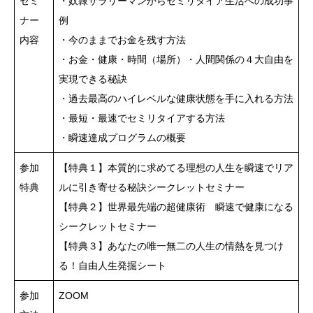
セミ
・奴隷サラリーマンからセミリタイア生活への成功事
ナー
例
内容
・今のままでお金を残す方法
・お金・健康・時間（場所）・人間関係の４大自由を
実現できる秘訣
・過去最高のハイレベルな健康状態を手に入れる方法
・最短・最速でセミリタイアする方法
・瞬速達成プログラムの概要
参加
【特典１】本質的に求めてる理想の人生を瞬速でリア
特典
ルに引き寄せる秘訣シークレットセミナー
【特典２】世界最先端の超健康術 瞬速で健康になる
シークレットセミナー
【特典３】あなたの唯一無二の人生の情熱を見つけ
る！自由人生発掘シート
参加
ZOOM