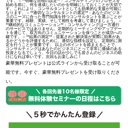
です。 – **明確な目標の設定**：コンサルティングのプロセスを
始める前に、何を達成したいのかを明確にしておくことが大切で
す。これにより、コンサルタントとしても効果的な支援が可能に
なります。 – **適切なコンサルタントの選定**：あなたのビジネ
スのニーズに合った専門知識を持つコンサルタントを選ぶことが
重要です。経験、実績、そして相性を考慮して選びましょう。 –
**継続的なコミュニケーション**：コンサルティングは一方通行
のサービスではありません。定期的なミーティングやアップデー
トを通じて、双方向のコミュニケーションを保つことが成功への
鍵です。 – **結果の測定**：提案された解決策が実際に効果があ
るかどうかを評価するために、適切な指標を設定し、定期的に測
定を行うことが重要です。 以上のポイントを踏まえることで、
コンサルティングはあなたのビジネスにとって非常に価値のある
投資となるでしょう。今日の話が少しでも皆さんのビジネスの助
けになれば幸いです。次回もお楽しみに！
豪華無料プレゼントは
公式ライン
から受け取ることが可
能です。今すぐ、豪華無料プレゼントを受け取りくださ
い。