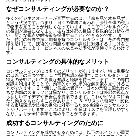
なぜコンサルティングが必要なのか？
多くのビジネスオーナーが直面するのは、「森を見て木を見ず」
という状況です。つまり、日々の業務に追われ、会社全体の視点
で物事を見ることが難しくなっています。ここでコンサルタント
の役割が重要になります。彼らは外部の目線で客観的な分析を行
い、新たな視点や解決策を提供することができるのです。 ま
た、特定の分野で深い知識を持つコンサルタントは、その専門知
識を活用して、技術的な問題や市場の課題に対処する手助けをし
ます。これにより、ビジネスの成長や効率化が期待できるわけで
す。
コンサルティングの具体的なメリット
コンサルティングには多くのメリットがありますが、特に重要な
のは以下の三つです。 1. **専門知識の提供**：コンサルタントは
特定の分野において高度な知識と経験を持っています。この専門
知識を利用することで、効率的かつ効果的な解決策を見つけるこ
とができます。 2. **新しい視点の獲得**：日々の業務に囚われが
ちな内部のスタッフとは異なり、コンサルタントは外部の視点か
ら新しいアイデアや改善点を提案できます。これがビジネスに新
たな動きをもたらすことがあります。 3. **リスクの軽減**：変化
する市場環境や技術の進化に対応するための戦略をコンサルタン
トがサポートします。これにより、企業はリスクを管理しやすく
なり、より安全に事業を進めることができます。
成功するコンサルティングのために
コンサルティングを成功させるためには、以下のポイントが重要