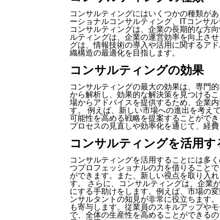
コンサルティングにはいくつかの種類があ
ーショナルコンサルティング、ITコンサル
コンサルティングは、企業の長期的な方向
ルティングは、企業の運営効率を向上させ
グは、情報技術の導入や活用に関するアド
織構造の最適化を目指します。
コンサルティングの効果
コンサルティングの最大の効果は、専門的
から解析し、効果的な解決策を見つけるこ
場からアドバイスを提供するため、企業内
す。 例えば、新しい市場への進出を考え
可能性を高める戦略を提案することができ
プロセスの見直しや効率化を通じて、経費
コンサルティングを活用す
コンサルティングを活用することには多く
つプロフェッショナルの力を借りることで
ができます。また、新しい視点を取り入れ
す。 さらに、コンサルティングは、企業
にする手助けをします。例えば、市場の変
ンサルタントの知見が非常に役立ちます。
も寄与します。従業員のスキルアップやモ
で、全体の生産性を高めることができるの