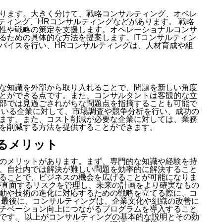
ります。大きく分けて、戦略コンサルティング、オペレ
ティング、HRコンサルティングなどがあります。 戦略
性や戦略の策定を支援します。オペレーショナルコンサ
るための具体的な方法を提案します。ITコンサルティン
バイスを行い、HRコンサルティングは、人材育成や組
な知識を外部から取り入れることで、問題を新しい角度
とができる点です。また、コンサルタントは客観的な立
部では見過ごされがちな問題点を指摘することも可能で
ている企業に対して、市場調査や競争分析を行い、成功の
ます。また、コスト削減が必要な企業に対しては、業務
を削減する方法を提供することができます。
るメリット
のメリットがあります。まず、専門的な知識や経験を持
、自社内では解決が難しい問題を効率的に解決すること
ることで、ビジネスの機会を広げることが可能になりま
が直面するリスクを管理し、未来の計画をより確実なもの
動や技術の進化に対応するための戦略を立てる際に、コ
 最後に、コンサルティングは、企業文化や組織の改善に
チベーション向上につながるプログラムを導入すること
です。 以上がコンサルティングの基本的な説明とその効