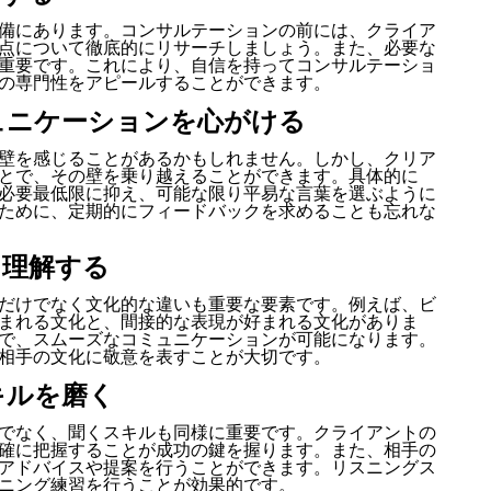
備にあります。コンサルテーションの前には、クライア
点について徹底的にリサーチしましょう。また、必要な
重要です。これにより、自信を持ってコンサルテーショ
の専門性をアピールすることができます。
ュニケーションを心がける
壁を感じることがあるかもしれません。しかし、クリア
とで、その壁を乗り越えることができます。具体的に
必要最低限に抑え、可能な限り平易な言葉を選ぶように
ために、定期的にフィードバックを求めることも忘れな
を理解する
だけでなく文化的な違いも重要な要素です。例えば、ビ
まれる文化と、間接的な表現が好まれる文化がありま
で、スムーズなコミュニケーションが可能になります。
相手の文化に敬意を表すことが大切です。
キルを磨く
でなく、聞くスキルも同様に重要です。クライアントの
確に把握することが成功の鍵を握ります。また、相手の
アドバイスや提案を行うことができます。リスニングス
ニング練習を行うことが効果的です。