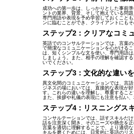
成功への第一歩は、しっかりとした事前準
ントの業界、背景、そして抱えている問題
専門用語や表現を予め学習しておくことも
ンに臨むことができ、クライアントにもそ
ステップ2：クリアなコミ
英語でのコンサルテーションでは、言葉の
で簡潔なコミュニケーションを心がけるこ
は、短くシンプルな文を使い、専門用語は
しましょう。また、相手の理解を確認する
いでください。
ステップ3：文化的な違い
異文化間のコミュニケーションでは、言語
ジネスの場においては、直接的な表現が好
す。これらの違いを理解し、尊重すること
また、挨拶や礼儀の表現にも注意を払い、
ステップ4：リスニングス
コンサルテーションでは、話すスキルだけ
話を注意深く聞き、そのニーズや懸念を正
言葉を適切に理解することで、より適切な
キルを磨くためには、日常的に英語のリス