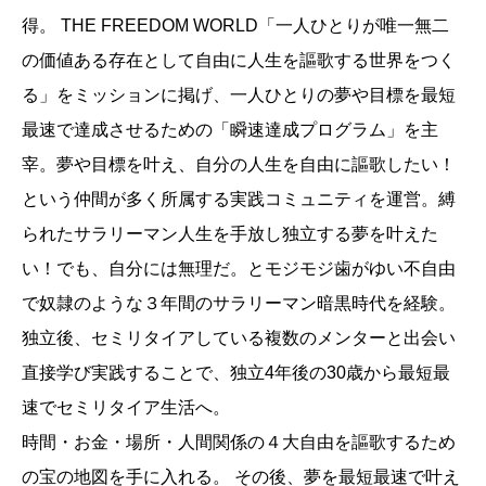
得。 THE FREEDOM WORLD「一人ひとりが唯一無二
の価値ある存在として自由に人生を謳歌する世界をつく
る」をミッションに掲げ、一人ひとりの夢や目標を最短
最速で達成させるための「瞬速達成プログラム」を主
宰。夢や目標を叶え、自分の人生を自由に謳歌したい！
という仲間が多く所属する実践コミュニティを運営。縛
られたサラリーマン人生を手放し独立する夢を叶えた
い！でも、自分には無理だ。とモジモジ歯がゆい不自由
で奴隷のような３年間のサラリーマン暗黒時代を経験。
独立後、セミリタイアしている複数のメンターと出会い
直接学び実践することで、独立4年後の30歳から最短最
速でセミリタイア生活へ。
時間・お金・場所・人間関係の４大自由を謳歌するため
の宝の地図を手に入れる。 その後、夢を最短最速で叶え