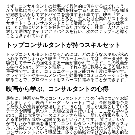
まず、コンサルタントの仕事って具体的に何をするのでしょう
か？簡単に言うと、企業の問題を解決するために、専門的な知識
や経験を活かしてアドバイスを提供する仕事です。映画『アッ
プ・イン・ザ・エア』を例にとると、主人公は企業のリストラを
サポートするコンサルタントとして活躍しています。彼の仕事
は、ただ単にリストラを通告するだけでなく、社員一人ひとりに
対して適切なキャリアアドバイスを行い、次のステップへと導く
ことも含まれています。
トップコンサルタントが持つスキルセット
トップコンサルタントになるためには、どのようなスキルが求め
られるのでしょうか？映画『マネーボール』では、データ分析を
駆使してチームの強化を図る一面が描かれています。この映画か
ら学べるのは、データを理解し、それを基に戦略を立てる能力の
重要性です。また、コミュニケーション能力も非常に重要です。
クライアントやチームメンバーと効果的にコミュニケーションを
取ることで、プロジェクトをスムーズに進めることができます。
映画から学ぶ、コンサルタントの心得
最後に、映画から学ぶコンサルタントとしての心得についてお話
ししましょう。映画『ビッグ・ショート』では、金融危機を予見
した数人の投資家が登場します。彼らは、周囲が見落としている
データや情報に気づき、大胆な投資を行います。ここから学べる
のは、常に市場やデータにアンテナを張り、新しい情報を取り入
れる柔軟性が成功への鍵であるということです。 皆さん、いか
がでしたか？映画を通じて、コンサルタントの仕事や必要なスキ
ル、心得について少しでも興味を持っていただけたら幸いです。
コンサルタントという職業は、多くの挑戦と学びがある魅力的な